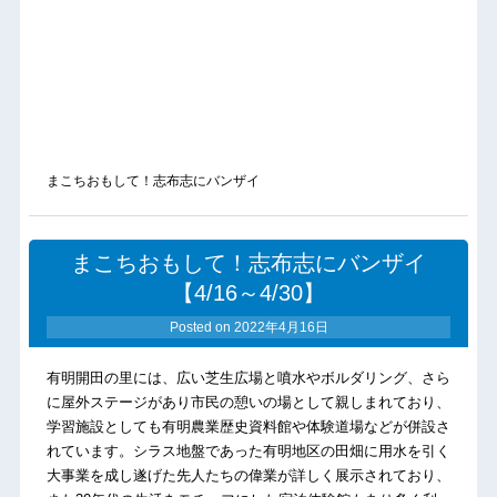
まこちおもして！志布志にバンザイ
まこちおもして！志布志にバンザイ
【4/16～4/30】
Posted on
2022年4月16日
有明開田の里には、広い芝生広場と噴水やボルダリング、さら
に屋外ステージがあり市民の憩いの場として親しまれており、
学習施設としても有明農業歴史資料館や体験道場などが併設さ
れています。シラス地盤であった有明地区の田畑に用水を引く
大事業を成し遂げた先人たちの偉業が詳しく展示されており、