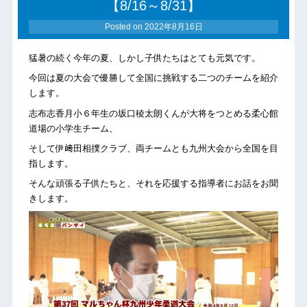
【8/16～8/31】
Posted on
2022年8月16日
猛暑の続く今年の夏、しかし子供たちはとても元気です。
今回は夏の大会で優勝して全国に挑戦する二つのチームを紹介
します。
志布志香月小６年生の坂口稜太朗くんが大将をつとめる柔心館
道場の小学生チーム、
そして伊﨑田相撲クラブ、両チームとも九州大会から全国を目
指します。
そんな頑張る子供たちと、それを応援する指導者にお話をお聞
きします。