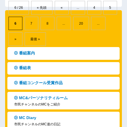
6 / 26
« 先頭
«
...
4
5
6
7
8
...
20
...
»
最後 »
番組案内
番組表
番組コンクール受賞作品
MC&パーソナリティルーム
市民チャンネルのMCをご紹介
MC Diary
市民チャンネルのMC達の日記