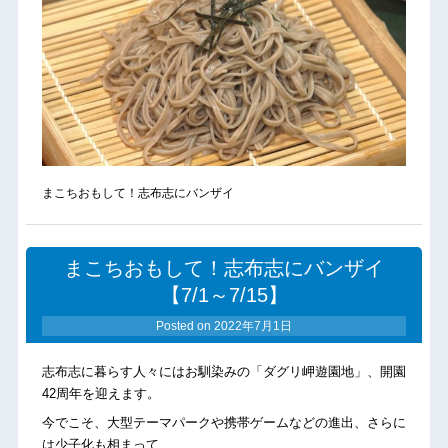
まこちおもして！志布志にバンザイ
まこちおもして！志布志にバンザイ
【7/1～7/15】
Posted on
2022年7月1日
志布志に暮らす人々にはお馴染みの「ダグリ岬遊園地」、開園
42周年を迎えます。
今でこそ、大型テーマパークや携帯ゲームなどの進出、さらに
は少子化も相まって、