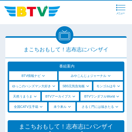
メニュー
まこちおもして！志布志にバンザイ
番組案内
BTV情報ナビ
みやこんじょジャーナル
ゆっこのハンズマン大好き
SBS元気告知板
モンゴルは今
天然うまうま
BTVアーカイブス
BTVワンダフルWorld
全国CATV玉手箱
未ラ来ル
さるく門には福きたる
まこちおもして！志布志にバンザイ