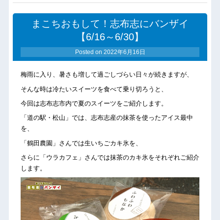
まこちおもして！志布志にバンザイ
【6/16～6/30】
Posted on
2022年6月16日
梅雨に入り、暑さも増して過ごしづらい日々が続きますが、
そんな時は冷たいスイーツを食べて乗り切ろうと、
今回は志布志市内で夏のスイーツをご紹介します。
「道の駅・松山」では、志布志産の抹茶を使ったアイス最中
を、
「鶴田農園」さんでは生いちごカキ氷を、
さらに「ウラカフェ」さんでは抹茶のカキ氷をそれぞれご紹介
します。