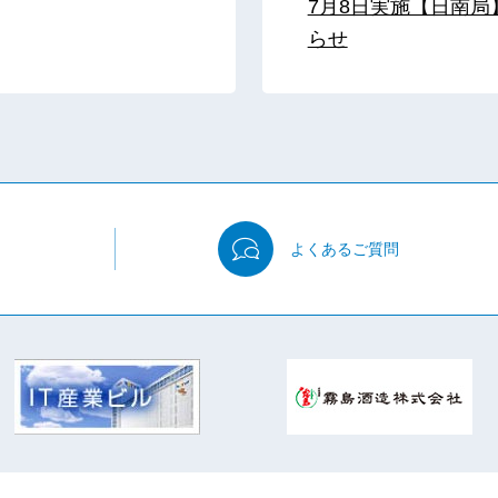
7月8日実施【日南
らせ
よくある
ご質問