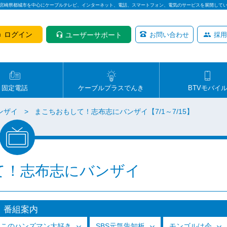
は宮崎県都城市を中心にケーブルテレビ、インターネット、電話、スマートフォン、電気のサービスを展開して
ログイン
ユーザーサポート
お問い合わせ
採用
固定電話
ケーブルプラスでんき
BTVモバイ
ンザイ
まこちおもして！志布志にバンザイ【7/1～7/15】
て！志布志にバンザイ
番組案内
っこのハンズマン大好き
SBS元気告知板
モンゴルは今