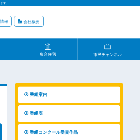
います。
情報
会社概要
ル
集合住宅
市民チャンネル
番組案内
番組表
番組コンクール受賞作品