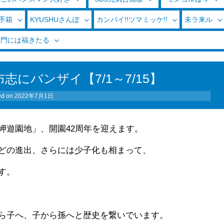
玉手箱
KYUSHUさんぽ
カンパイ!!ツマミッケ!!
未ラ来ル
く門には福きたる
にバンザイ【7/1～7/15】
ed on
2022年7月1日
岬遊園地」、開園42周年を迎えます。
どの進出、さらには少子化も相まって、
す。
ら子へ、子から孫へと歴史を繋いでいます。