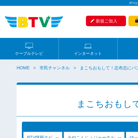
BTV
新規ご加入
ケーブルテレビ
インターネット
HOME
市民チャンネル
まこちおもして！志布志にバ
まこちおもし
BTV情報ナビ
みやこんじょジャーナル
ゆ