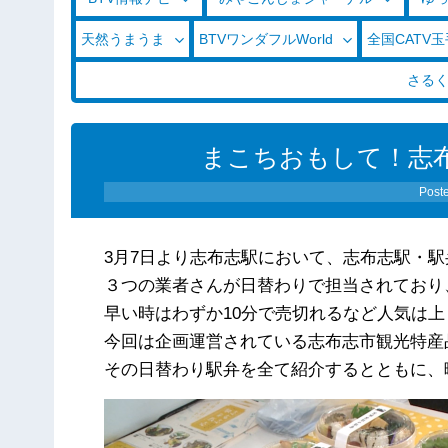
天然うまうま
BTVワンダフルWorld
全国CATV
さる
まこちおもして！志布志
Post
3月7日より志布志駅において、志布志駅・
３つの業者さんが日替わりで担当されており、
早い時はわずか10分で売切れるなど人気は
今回は企画運営されている志布志市観光特産
その日替わり駅弁を全て紹介するとともに、