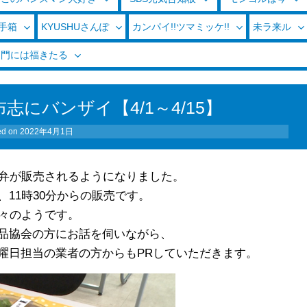
玉手箱
KYUSHUさんぽ
カンパイ!!ツマミッケ!!
未ラ来ル
く門には福きたる
にバンザイ【4/1～4/15】
ed on
2022年4月1日
駅弁が販売されるようになりました。
11時30分からの販売です。
上々のようです。
品協会の方にお話を伺いながら、
曜日担当の業者の方からもPRしていただきます。