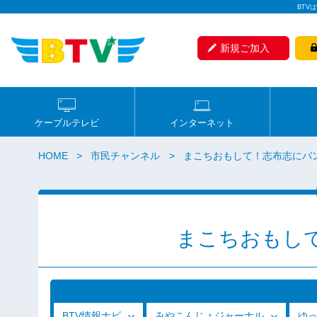
BTV
新規ご加入
ケーブルテレビ
インターネット
HOME
市民チャンネル
まこちおもして！志布志にバ
まこちおもし
BTV情報ナビ
みやこんじょジャーナル
ゆ