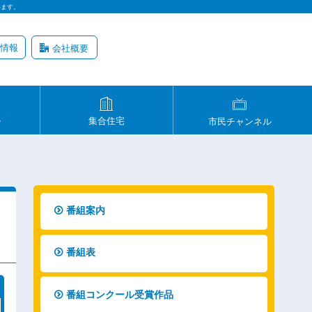
います。
情報
会社概要
ル
集合住宅
市民チャンネル
番組案内
番組表
番組コンクール受賞作品