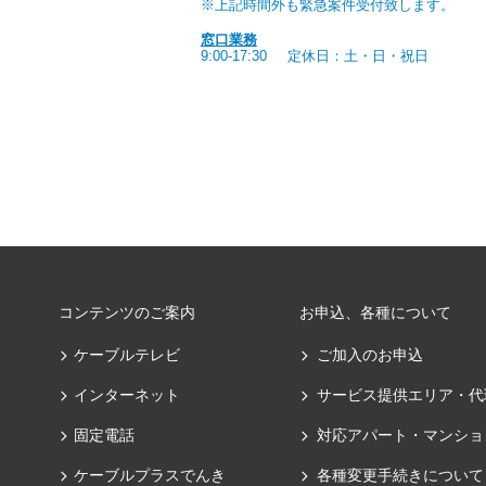
※上記時間外も緊急案件受付致します。
窓口業務
9:00-17:30
定休日：土・日・祝日
コンテンツのご案内
お申込、各種について
ケーブルテレビ
ご加入のお申込
インターネット
サービス提供エリア・代
固定電話
対応アパート・マンショ
ケーブルプラスでんき
各種変更手続きについて