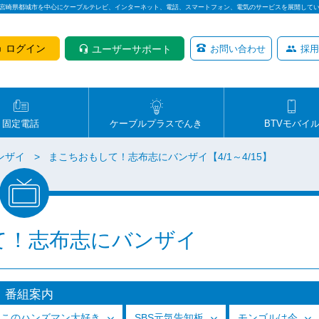
は宮崎県都城市を中心にケーブルテレビ、インターネット、電話、スマートフォン、電気のサービスを展開して
ログイン
ユーザーサポート
お問い合わせ
採用
固定電話
ケーブルプラスでんき
BTVモバイ
ンザイ
まこちおもして！志布志にバンザイ【4/1～4/15】
て！志布志にバンザイ
番組案内
っこのハンズマン大好き
SBS元気告知板
モンゴルは今