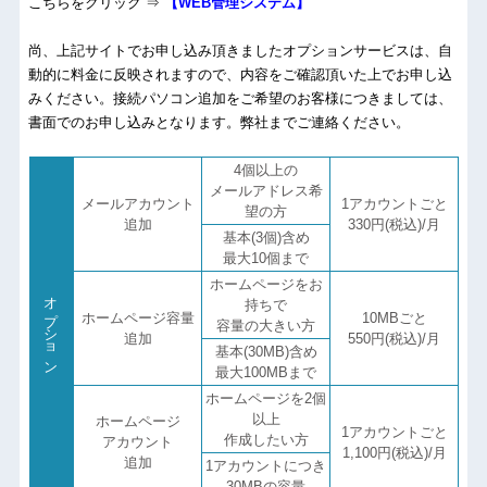
こちらをクリック ⇒
【WEB管理システム】
尚、上記サイトでお申し込み頂きましたオプションサービスは、自
動的に料金に反映されますので、内容をご確認頂いた上でお申し込
みください。接続パソコン追加をご希望のお客様につきましては、
書面でのお申し込みとなります。弊社までご連絡ください。
4個以上の
メールアドレス希
メールアカウント
1アカウントごと
望の方
追加
330円(税込)/月
基本(3個)含め
最大10個まで
ホームページをお
オプション
持ちで
ホームページ容量
10MBごと
容量の大きい方
追加
550円(税込)/月
基本(30MB)含め
最大100MBまで
ホームページを2個
以上
ホームページ
1アカウントごと
作成したい方
アカウント
1,100円(税込)/月
追加
1アカウントにつき
30MBの容量