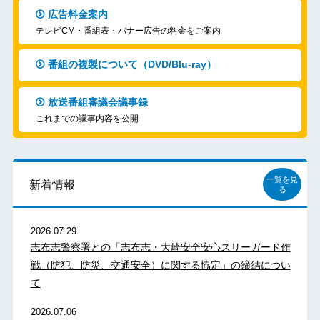
広告料金案内
テレビCM・番組表・バナー広告の料金をご案内
番組の複製について（DVD/Blu-ray）
放送番組審議会議事録
これまでの議事内容を公開
一覧を見
新着情報
る
2026.07.29
志布志警察署との「志布志・大崎安全安心スリーガード作
戦（防犯、防災、交通安全）に関する協定」の締結につい
て
2026.07.06