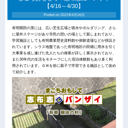
【4/16～4/30】
Posted on
2022年4月16日
有明開田の里には、広い芝生広場と噴水やボルダリング、さら
に屋外ステージがあり市民の憩いの場として親しまれており、
学習施設としても有明農業歴史資料館や体験道場などが併設さ
れています。シラス地盤であった有明地区の田畑に用水を引く
大事業を成し遂げた先人たちの偉業が詳しく展示されており、
また30年代の生活をモチーフにした宿泊体験館もあり多く利
用されています。ＧＷを前に親子で学習できる施設として改め
て紹介します。