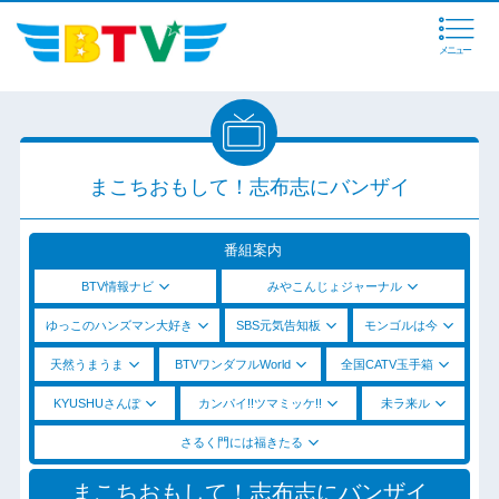
メニュー
まこちおもして！志布志にバンザイ
番組案内
BTV情報ナビ
みやこんじょジャーナル
ゆっこのハンズマン大好き
SBS元気告知板
モンゴルは今
天然うまうま
BTVワンダフルWorld
全国CATV玉手箱
KYUSHUさんぽ
カンパイ!!ツマミッケ!!
未ラ来ル
さるく門には福きたる
まこちおもして！志布志にバンザイ