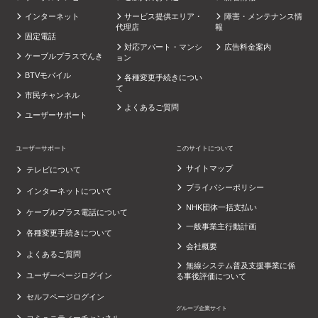
インターネット
サービス提供エリア・
障害・メンテナンス情
代理店
報
固定電話
対応アパート・マンシ
広告料金案内
ケーブルプラスでんき
ョン
BTVモバイル
各種変更手続きについ
て
市民チャンネル
よくあるご質問
ユーザーサポート
ユーザーサポート
このサイトについて
サイトマップ
テレビについて
プライバシーポリシー
インターネットについて
NHK団体一括支払い
ケーブルプラス電話について
一般事業主行動計画
各種変更手続きについて
会社概要
よくあるご質問
無線システム普及支援事業に係
ユーザーページログイン
る事後評価について
セルフページログイン
グループ企業サイト
コミュニティーチャンネル