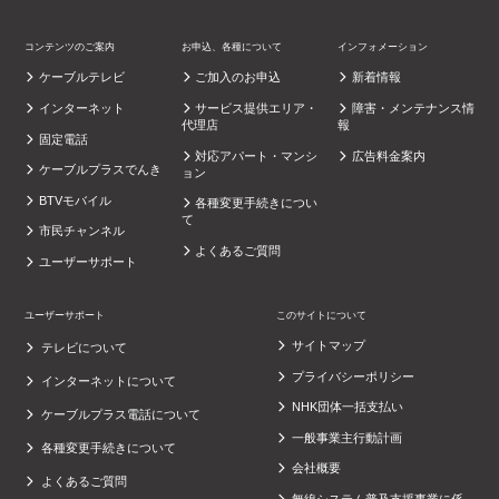
コンテンツのご案内
お申込、各種について
インフォメーション
ケーブルテレビ
ご加入のお申込
新着情報
インターネット
サービス提供エリア・
障害・メンテナンス情
代理店
報
固定電話
対応アパート・マンシ
広告料金案内
ケーブルプラスでんき
ョン
BTVモバイル
各種変更手続きについ
て
市民チャンネル
よくあるご質問
ユーザーサポート
ユーザーサポート
このサイトについて
サイトマップ
テレビについて
プライバシーポリシー
インターネットについて
NHK団体一括支払い
ケーブルプラス電話について
一般事業主行動計画
各種変更手続きについて
会社概要
よくあるご質問
無線システム普及支援事業に係