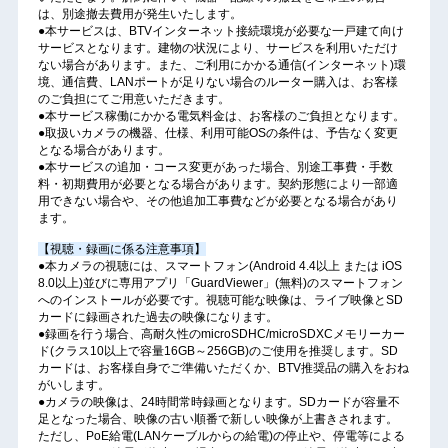
は、別途撤去費用が発生いたします。
●本サービスは、BTVインターネット接続環境が必要な一戸建て向け
サービスとなります。建物の状況により、サービスを利用いただけ
ない場合があります。また、ご利用にかかる通信(インターネット)環
境、通信費、LANポートが足りない場合のルーター購入は、お客様
のご負担にてご用意いただきます。
●本サービス稼働にかかる電気料金は、お客様のご負担となります。
●取扱いカメラの機器、仕様、利用可能OSの条件は、予告なく変更
となる場合があります。
●本サービスの追加・コース変更があった場合、別途工事費・手数
料・初期費用が必要となる場合があります。契約形態により一部適
用できない場合や、その他追加工事費などが必要となる場合があり
ます。
【視聴・録画に係る注意事項】
●本カメラの視聴には、スマートフォン(Android 4.4以上 または iOS
8.0以上)並びに専用アプリ「GuardViewer」(無料)のスマートフォン
へのインストールが必要です。視聴可能な映像は、ライブ映像とSD
カードに録画された過去の映像になります。
●録画を行う場合、高耐久性のmicroSDHC/microSDXCメモリーカー
ド(クラス10以上で容量16GB～256GB)のご使用を推奨します。SD
カードは、お客様自身でご準備いただくか、BTV推奨品の購入をおね
がいします。
●カメラの映像は、24時間常時録画となります。SDカードが容量不
足となった場合、映像の古い順番で新しい映像が上書きされます。
ただし、PoE給電(LANケーブルからの給電)の停止や、停電等による