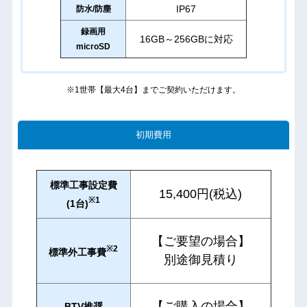
IP67
防水/防塵
録画用
16GB～256GBに対応
microSD
※1世帯【最大4台】までご契約いただけます。
初期費用
標準工事設定費
15,400円(税込)
※1
(1台)
【ご要望の場合】
※2
標準外工事費
別途御見積り
【ご購入の場合】
BTV推奨