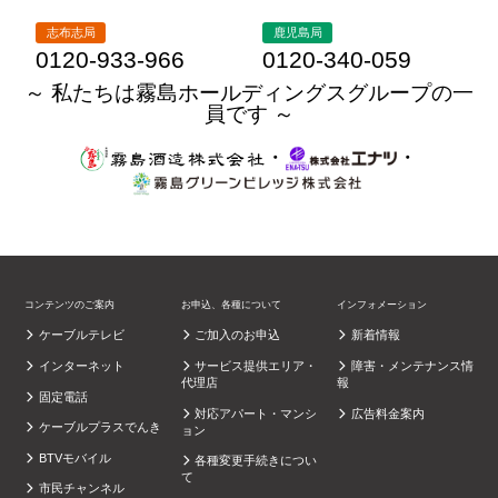
志布志局
鹿児島局
0120-933-966
0120-340-059
～ 私たちは霧島ホールディングスグループの一
員です ～
・
・
コンテンツのご案内
お申込、各種について
インフォメーション
ケーブルテレビ
ご加入のお申込
新着情報
インターネット
サービス提供エリア・
障害・メンテナンス情
代理店
報
固定電話
対応アパート・マンシ
広告料金案内
ケーブルプラスでんき
ョン
BTVモバイル
各種変更手続きについ
て
市民チャンネル