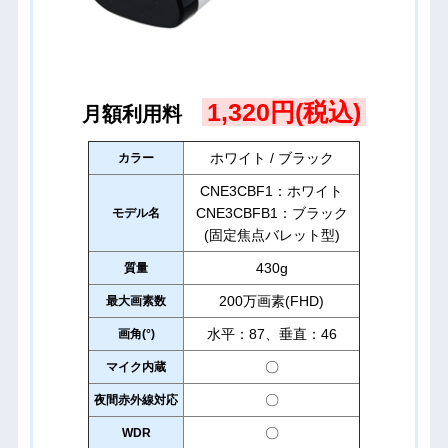
1,320円(税込)
月額利用料
ホワイト / ブラック
カラー
CNE3CBF1：ホワイト
CNE3CBFB1：ブラック
モデル名
(固定焦点バレット型)
430g
質量
200万画素(FHD)
最大画素数
水平：87、垂直：46
画角(°)
〇
マイク内蔵
〇
夜間赤外線対応
〇
WDR