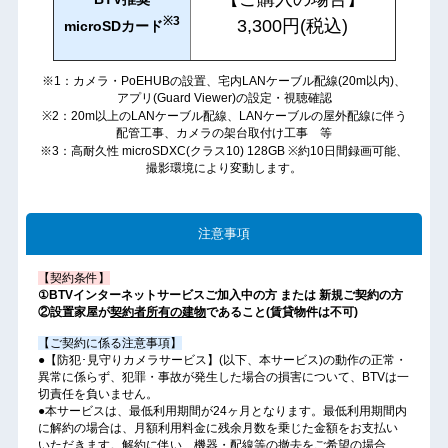
※3
3,300円(税込)
microSDカード
※1：カメラ・PoEHUBの設置、宅内LANケーブル配線(20m以内)、
アプリ(Guard Viewer)の設定・視聴確認
※2：20m以上のLANケーブル配線、LANケーブルの屋外配線に伴う
配管工事、カメラの架台取付け工事 等
※3：高耐久性 microSDXC(クラス10) 128GB ※約10日間録画可能、
撮影環境により変動します。
注意事項
【契約条件】
①BTVインターネットサービスご加入中の方 または 新規ご契約の方
②設置家屋が
契約者所有の建物
であること(賃貸物件は不可)
【ご契約に係る注意事項】
●【防犯･見守りカメラサービス】(以下、本サービス)の動作の正常・
異常に係らず、犯罪・事故が発生した場合の損害について、BTVは一
切責任を負いません。
●本サービスは、最低利用期間が24ヶ月となります。最低利用期間内
に解約の場合は、月額利用料金に残余月数を乗じた金額をお支払い
いただきます。解約に伴い、機器・配線等の撤去をご希望の場合