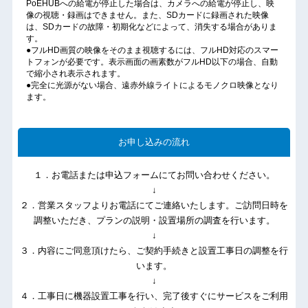
PoEHUBへの給電が停止した場合は、カメラへの給電が停止し、映
像の視聴・録画はできません。また、SDカードに録画された映像
は、SDカードの故障・初期化などによって、消失する場合がありま
す。
●フルHD画質の映像をそのまま視聴するには、フルHD対応のスマー
トフォンが必要です。表示画面の画素数がフルHD以下の場合、自動
で縮小され表示されます。
●完全に光源がない場合、遠赤外線ライトによるモノクロ映像となり
ます。
お申し込みの流れ
１．お電話または申込フォームにてお問い合わせください。
↓
２．営業スタッフよりお電話にてご連絡いたします。ご訪問日時を
調整いただき、プランの説明・設置場所の調査を行います。
↓
３．内容にご同意頂けたら、ご契約手続きと設置工事日の調整を行
います。
↓
４．工事日に機器設置工事を行い、完了後すぐにサービスをご利用