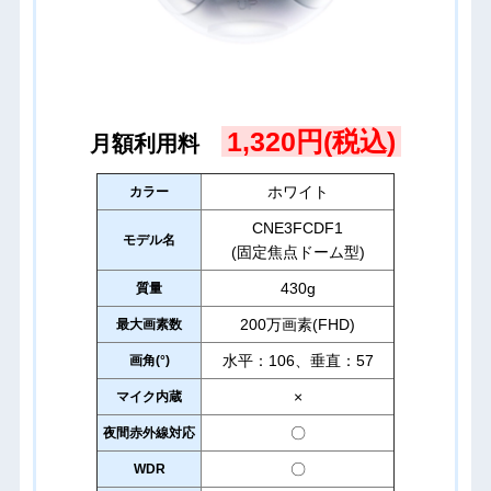
1,320円(税込)
月額利用料
ホワイト
カラー
CNE3FCDF1
モデル名
(固定焦点ドーム型)
430g
質量
200万画素(FHD)
最大画素数
水平：106、垂直：57
画角(°)
×
マイク内蔵
〇
夜間赤外線対応
〇
WDR