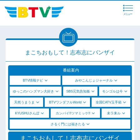
メニュー
まこちおもして！志布志にバンザイ
番組案内
BTV情報ナビ
みやこんじょジャーナル
ゆっこのハンズマン大好き
SBS元気告知板
モンゴルは今
天然うまうま
BTVワンダフルWorld
全国CATV玉手箱
KYUSHUさんぽ
カンパイ!!ツマミッケ!!
未ラ来ル
さるく門には福きたる
まこちおもして！志布志にバンザイ