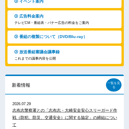
イベント案内
広告料金案内
テレビCM・番組表・バナー広告の料金をご案内
番組の複製について（DVD/Blu-ray）
放送番組審議会議事録
これまでの議事内容を公開
一覧を見
新着情報
る
2026.07.29
志布志警察署との「志布志・大崎安全安心スリーガード作
戦（防犯、防災、交通安全）に関する協定」の締結につい
て