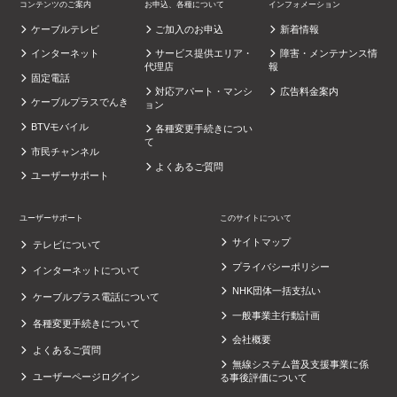
コンテンツのご案内
お申込、各種について
インフォメーション
ケーブルテレビ
ご加入のお申込
新着情報
インターネット
サービス提供エリア・
障害・メンテナンス情
代理店
報
固定電話
対応アパート・マンシ
広告料金案内
ケーブルプラスでんき
ョン
BTVモバイル
各種変更手続きについ
て
市民チャンネル
よくあるご質問
ユーザーサポート
ユーザーサポート
このサイトについて
サイトマップ
テレビについて
プライバシーポリシー
インターネットについて
NHK団体一括支払い
ケーブルプラス電話について
一般事業主行動計画
各種変更手続きについて
会社概要
よくあるご質問
無線システム普及支援事業に係
ユーザーページログイン
る事後評価について