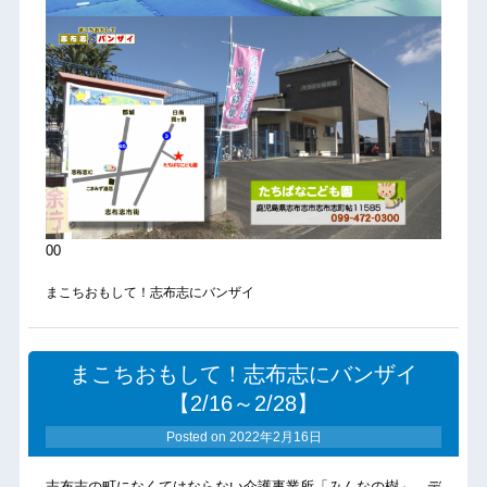
00
まこちおもして！志布志にバンザイ
まこちおもして！志布志にバンザイ
【2/16～2/28】
Posted on
2022年2月16日
志布志の町になくてはならない介護事業所「みんなの樹」、デ