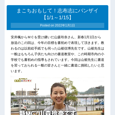
まこちおもして！志布志にバンザイ
【1/1～1/15】
Posted on
2022年1月1日
安井楓からＭＣを受け継いだ山森玲奈さん、新春1月1日から
放送のこの回は、今年の目標を書初めで表現して頂きます。教
わるのは以前絵手紙でも伺った山裾信博先生です。山裾先生は
一般はもちろん子供たち向けの書道教室や、この時期市内の小
学校でも書初めの指導もされています。今回は山裾先生に書道
を習っておられる一般の皆さんと一緒に書道に挑戦したいと思
います。