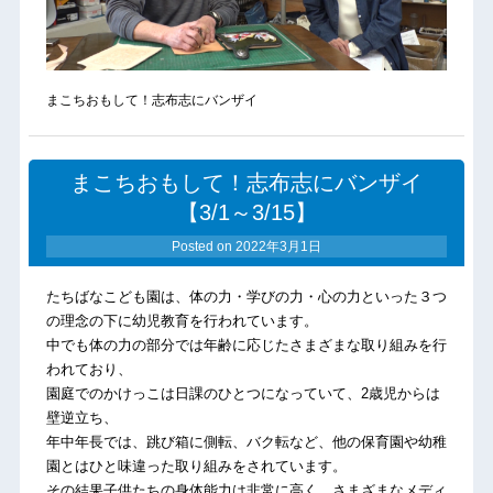
まこちおもして！志布志にバンザイ
まこちおもして！志布志にバンザイ
【3/1～3/15】
Posted on
2022年3月1日
たちばなこども園は、体の力・学びの力・心の力といった３つ
の理念の下に幼児教育を行われています。
中でも体の力の部分では年齢に応じたさまざまな取り組みを行
われており、
園庭でのかけっこは日課のひとつになっていて、2歳児からは
壁逆立ち、
年中年長では、跳び箱に側転、バク転など、他の保育園や幼稚
園とはひと味違った取り組みをされています。
その結果子供たちの身体能力は非常に高く、さまざまなメディ