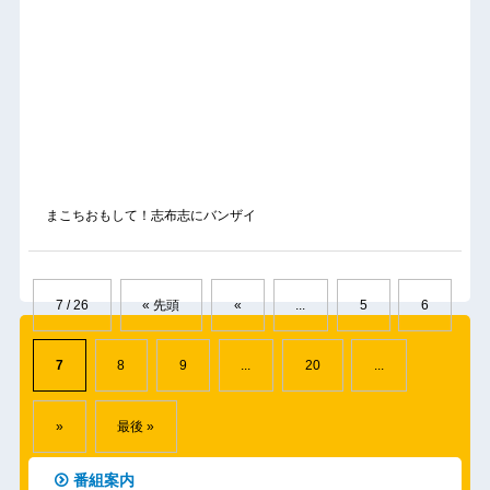
まこちおもして！志布志にバンザイ
7 / 26
« 先頭
«
...
5
6
7
8
9
...
20
...
»
最後 »
番組案内