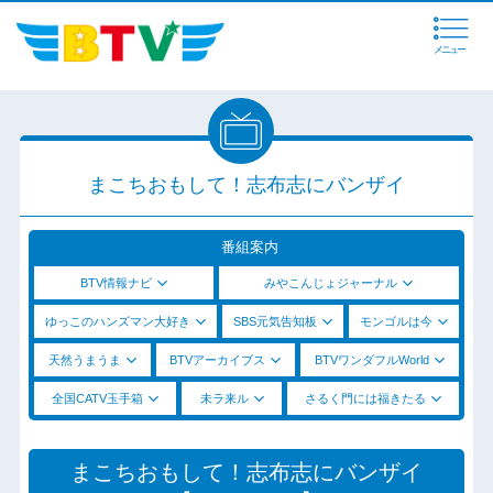
メニュー
まこちおもして！志布志にバンザイ
番組案内
BTV情報ナビ
みやこんじょジャーナル
ゆっこのハンズマン大好き
SBS元気告知板
モンゴルは今
天然うまうま
BTVアーカイブス
BTVワンダフルWorld
全国CATV玉手箱
未ラ来ル
さるく門には福きたる
まこちおもして！志布志にバンザイ