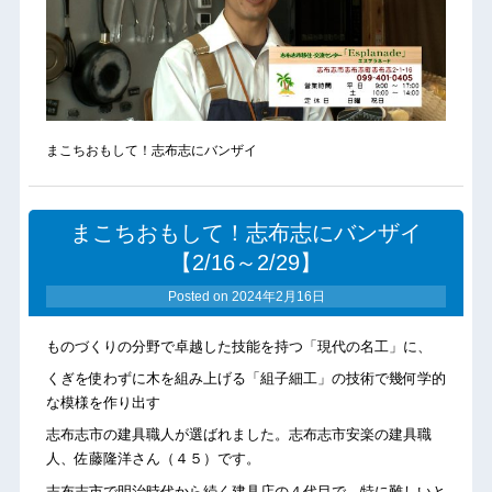
まこちおもして！志布志にバンザイ
まこちおもして！志布志にバンザイ
【2/16～2/29】
Posted on
2024年2月16日
ものづくりの分野で卓越した技能を持つ「現代の名工」に、
くぎを使わずに木を組み上げる「組子細工」の技術で幾何学的
な模様を作り出す
志布志市の建具職人が選ばれました。志布志市安楽の建具職
人、佐藤隆洋さん（４５）です。
志布志市で明治時代から続く建具店の４代目で、特に難しいと