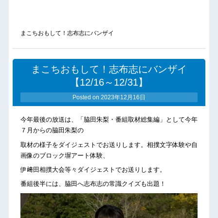
まこちおもして！志布志にバンザイ
まこちおもして！志布志にバンザイ
【12/16～12/31】
Posted on
2023年12月16日
今年最後の放送は、「脇田朱梨・番組取材総集編」として今年
７月からの脇田朱梨の
取材の様子をダイジェストでお送りします。相撲文字体験や自
画像のブロック塀アート体験、
伊﨑田相撲大会等々ダイジェストでお送りします。
番組後半には、脇田へ志布志の常識クイズも出題！