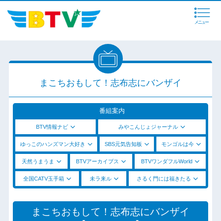
メニュー
まこちおもして！志布志にバンザイ
番組案内
BTV情報ナビ
みやこんじょジャーナル
ゆっこのハンズマン大好き
SBS元気告知板
モンゴルは今
天然うまうま
BTVアーカイブス
BTVワンダフルWorld
全国CATV玉手箱
未ラ来ル
さるく門には福きたる
まこちおもして！志布志にバンザイ