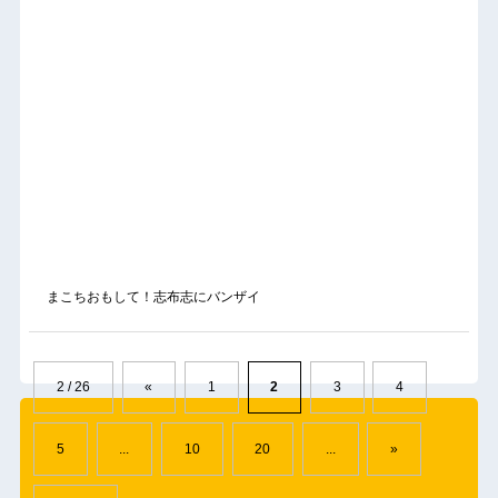
まこちおもして！志布志にバンザイ
2 / 26
«
1
2
3
4
5
...
10
20
...
»