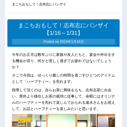
まこちおもして！志布志にバンザイ
まこちおもして！志布志にバンザイ
【1/16～1/31】
Posted on
2024年1月16日
今年のお正月は数年ぶりに家族や友人たちと、宴会や外出をす
る機会が戻り、何かと慌しく過ぎてお疲れではないでしょう
か？
そこで今回は、ゆっくり癒しの時間を過ごすひとつのアイテム
として「ハーブティー」を煎れます。
指導して頂くのは、自らお茶に興味をもち、志布志茶に出会
い、県外より移住しお茶の栽培に従事して、余暇にはオリジナ
ルのハーブティーを煎れて楽しんでおられる速水さんをお迎え
して、お話とハーブティーを楽しみたいと思います。