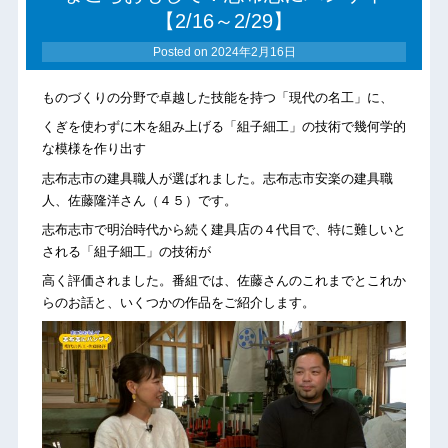
【2/16～2/29】
Posted on
2024年2月16日
ものづくりの分野で卓越した技能を持つ「現代の名工」に、
くぎを使わずに木を組み上げる「組子細工」の技術で幾何学的
な模様を作り出す
志布志市の建具職人が選ばれました。志布志市安楽の建具職
人、佐藤隆洋さん（４５）です。
志布志市で明治時代から続く建具店の４代目で、特に難しいと
される「組子細工」の技術が
高く評価されました。番組では、佐藤さんのこれまでとこれか
らのお話と、いくつかの作品をご紹介します。