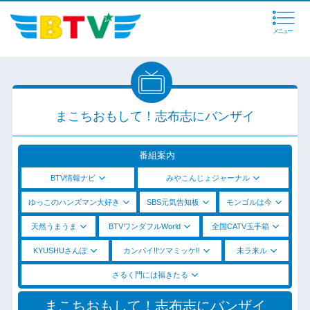
メニュー
まこちおもして！志布志にバンザイ
番組案内
BTV情報ナビ
みやこんじょジャーナル
ゆっこのハンズマン大好き
SBS元気告知板
モンゴルは今
天然うまうま
BTVワンダフルWorld
全国CATV玉手箱
KYUSHUさんぽ
カンパイ!!ツマミッケ!!
未ラ来ル
さるく門には福きたる
まこちおもして！志布志にバンザイ