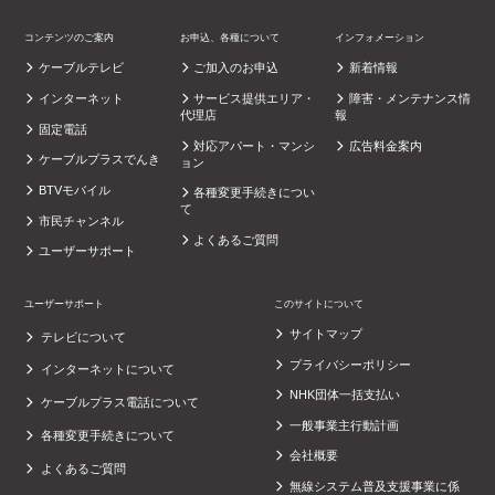
コンテンツのご案内
お申込、各種について
インフォメーション
ケーブルテレビ
ご加入のお申込
新着情報
インターネット
サービス提供エリア・
障害・メンテナンス情
代理店
報
固定電話
対応アパート・マンシ
広告料金案内
ケーブルプラスでんき
ョン
BTVモバイル
各種変更手続きについ
て
市民チャンネル
よくあるご質問
ユーザーサポート
ユーザーサポート
このサイトについて
サイトマップ
テレビについて
プライバシーポリシー
インターネットについて
NHK団体一括支払い
ケーブルプラス電話について
一般事業主行動計画
各種変更手続きについて
会社概要
よくあるご質問
無線システム普及支援事業に係