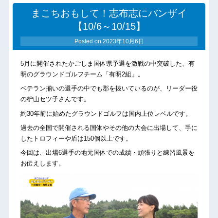
まこちおもして！志布志にバンザイ
【10/6～10/15】
Posted on
2023年10月6日
5月に開催されたかごしま国体県予選を激戦の中突破した、有
明のグラウンドゴルフチーム「有明2組」。
ベテラン揃いの選手の中でも郡を抜いているのが、リーダー役
の枦山セツ子さんです。
約30年前に始めたグラウンドゴルフは国内上位レベルです。
過去の全国で開催される国体やその他の大会に出場して、手に
したトロフィーや盾は150個以上です。
今回は、出場6選手の地元国体での成績・頑張りと練習風景を
お伝えします。