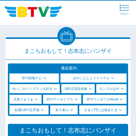
メニュー
まこちおもして！志布志にバンザイ
番組案内
BTV情報ナビ
みやこんじょジャーナル
ゆっこのハンズマン大好き
SBS元気告知板
モンゴルは今
天然うまうま
BTVアーカイブス
BTVワンダフルWorld
全国CATV玉手箱
未ラ来ル
さるく門には福きたる
まこちおもして！志布志にバンザイ