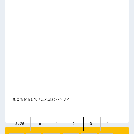
まこちおもして！志布志にバンザイ
3 / 26
«
1
2
3
4