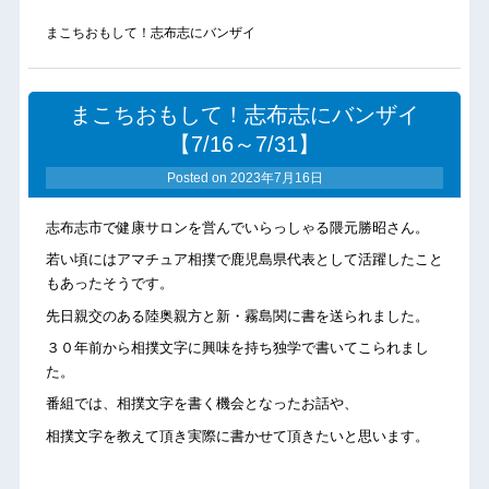
まこちおもして！志布志にバンザイ
まこちおもして！志布志にバンザイ
【7/16～7/31】
Posted on
2023年7月16日
志布志市で健康サロンを営んでいらっしゃる隈元勝昭さん。
若い頃にはアマチュア相撲で鹿児島県代表として活躍したこと
もあったそうです。
先日親交のある陸奥親方と新・霧島関に書を送られました。
３０年前から相撲文字に興味を持ち独学で書いてこられまし
た。
番組では、相撲文字を書く機会となったお話や、
相撲文字を教えて頂き実際に書かせて頂きたいと思います。