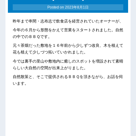
Posted on
2023年8月1日
昨年まで串間・志布志で飲食店を経営されていたオーナーが、
今年の６月から形態をかえて営業をスタートされました。自然
の中でのＢＢＱです。
元々茶畑だった敷地を１６年前から少しずつ改良、木を植えて
花も植えて少しづつ拓いていかれました。
今では裏手の里山や敷地内に癒しのスポットを増設されて素晴
らしい大自然の空間が出来上がりました。
自然散策と、そこで提供されるＢＢＱを頂きながら、お話を伺
います。