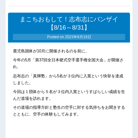
まこちおもして！志布志にバンザイ
【8/16～8/31】
Posted on
2023年8月16日
鹿児島国体が10月に開催されるのを前に、
今年の5月「第37回全日本硬式空手選手権全国大会」が開催さ
れ、
志布志の「真輝塾」から5名が３位内に入賞という快挙を達成
しました。
今回は１団体から５名が３位内入賞というすばらしい成績を生
んだ道場を訪れます。
その道場の指導方針と塾生の空手に対する気持ちをお聞きする
とともに、空手の体験もしてみます。