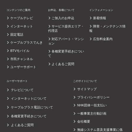
コンテンツのご案内
お申込、各種について
インフォメーション
ケーブルテレビ
ご加入のお申込
新着情報
インターネット
サービス提供エリア・
障害・メンテナンス情
代理店
報
固定電話
対応アパート・マンシ
広告料金案内
ケーブルプラスでんき
ョン
BTVモバイル
各種変更手続きについ
て
市民チャンネル
よくあるご質問
ユーザーサポート
ユーザーサポート
このサイトについて
サイトマップ
テレビについて
プライバシーポリシー
インターネットについて
NHK団体一括支払い
ケーブルプラス電話について
一般事業主行動計画
各種変更手続きについて
会社概要
よくあるご質問
無線システム普及支援事業に係