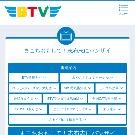
メニュー
まこちおもして！志布志にバンザイ
番組案内
BTV情報ナビ
みやこんじょジャーナル
ゆっこのハンズマン大好き
SBS元気告知板
モンゴルは今
天然うまうま
BTVワンダフルWorld
全国CATV玉手箱
KYUSHUさんぽ
カンパイ!!ツマミッケ!!
未ラ来ル
さるく門には福きたる
まこちおもして！志布志にバンザイ