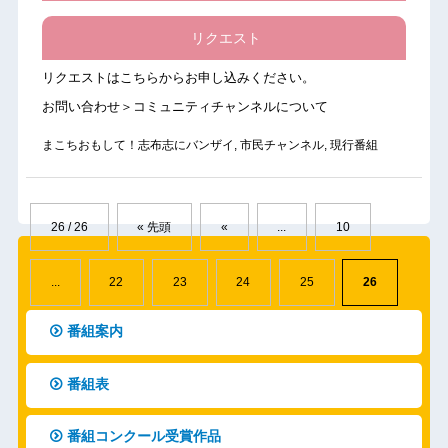
リクエスト
リクエストは
こちら
からお申し込みください。
お問い合わせ＞コミュニティチャンネルについて
まこちおもして！志布志にバンザイ
,
市民チャンネル
,
現行番組
26 / 26
« 先頭
«
...
10
...
22
23
24
25
26
番組案内
番組表
番組コンクール受賞作品