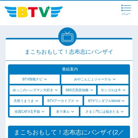
メニュー
まこちおもして！志布志にバンザイ
番組案内
BTV情報ナビ
みやこんじょジャーナル
ゆっこのハンズマン大好き
SBS元気告知板
モンゴルは今
天然うまうま
BTVアーカイブス
BTVワンダフルWorld
全国CATV玉手箱
未ラ来ル
さるく門には福きたる
まこちおもして！志布志にバンザイ(2／