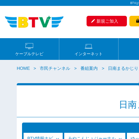
BTV
新規ご加入
ケーブルテレビ
インターネット
HOME
市民チャンネル
番組案内
日南まるかじり
日南
BTV情報ナビ
みやこんじょジャーナル
ゆ