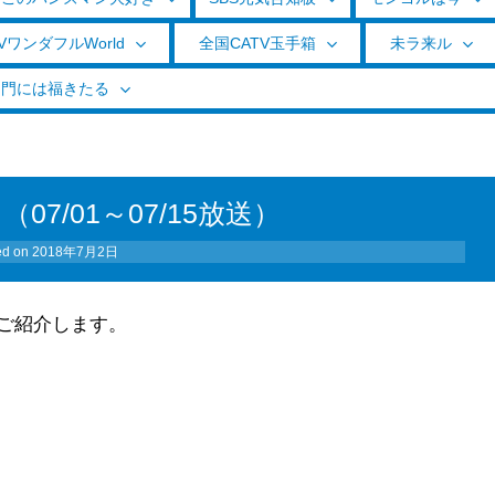
VワンダフルWorld
全国CATV玉手箱
未ラ来ル
く門には福きたる
7/01～07/15放送）
ed on
2018年7月2日
ご紹介します。