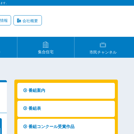
います。
情報
会社概要
ル
集合住宅
市民チャンネル
番組案内
番組表
番組コンクール受賞作品