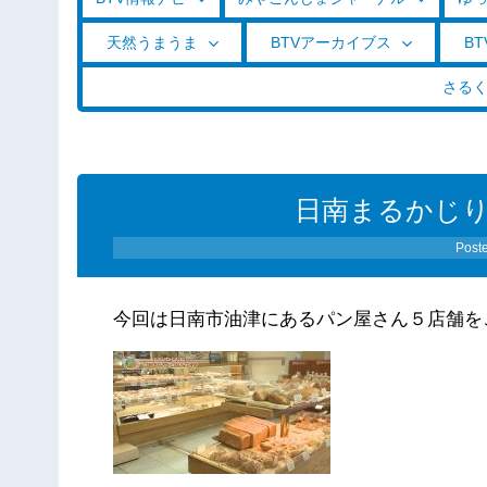
天然うまうま
BTVアーカイブス
BT
さる
日南まるかじり（0
Post
今回は日南市油津にあるパン屋さん５店舗を