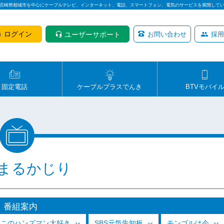
は宮崎県都城市を中心にケーブルテレビ、インターネット、電話、スマートフォン、電気のサービスを展開して
ログイン
ユーザーサポート
お問い合わせ
採用
固定電話
ケーブルプラスでんき
BTVモバイ
まるかじり
番組案内
っこのハンズマン大好き
SBS元気告知板
モンゴルは今