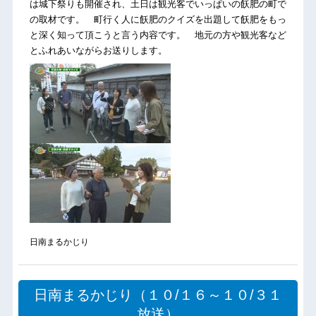
は城下祭りも開催され、土日は観光客でいっぱいの飫肥の町で
の取材です。 町行く人に飫肥のクイズを出題して飫肥をもっ
と深く知って頂こうと言う内容です。 地元の方や観光客など
とふれあいながらお送りします。
日南まるかじり
日南まるかじり（１０/１６～１０/３１
放送）