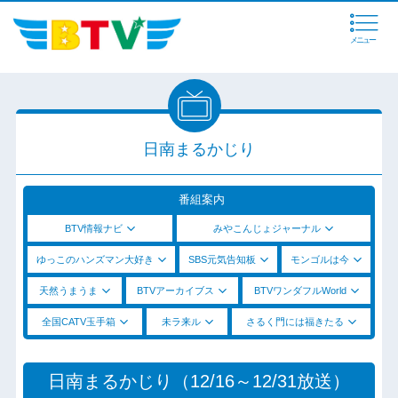
メニュー
日南まるかじり
番組案内
BTV情報ナビ
みやこんじょジャーナル
ゆっこのハンズマン大好き
SBS元気告知板
モンゴルは今
天然うまうま
BTVアーカイブス
BTVワンダフルWorld
全国CATV玉手箱
未ラ来ル
さるく門には福きたる
日南まるかじり（12/16～12/31放送）