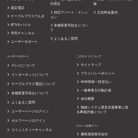
代理店
報
固定電話
対応アパート・マンシ
広告料金案内
ケーブルプラスでんき
ョン
BTVモバイル
各種変更手続きについ
て
市民チャンネル
よくあるご質問
ユーザーサポート
ユーザーサポート
このサイトについて
サイトマップ
テレビについて
プライバシーポリシー
インターネットについて
NHK団体一括支払い
ケーブルプラス電話について
一般事業主行動計画
各種変更手続きについて
会社概要
よくあるご質問
無線システム普及支援事業に係
ユーザーページログイン
る事後評価について
セルフページログイン
グループ企業サイト
コミュニティーチャンネル
霧島酒造株式会社