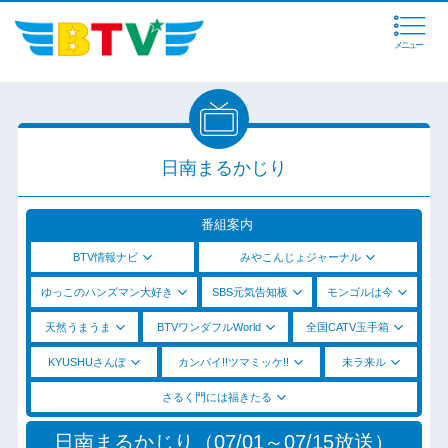
メニュー
日南まるかじり
番組案内
BTV情報ナビ
みやこんじょジャーナル
ゆっこのハンズマン大好き
SBS元気告知板
モンゴルは今
天然うまうま
BTVワンダフルWorld
全国CATV玉手箱
KYUSHUさんぽ
カンパイ!!ツマミッケ!!
未ラ来ル
さるく門には福きたる
日南まるかじり（07/01～07/15放送）