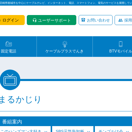
は宮崎県都城市を中心にケーブルテレビ、インターネット、電話、スマートフォン、電気のサービスを展開して
ログイン
ユーザーサポート
お問い合わせ
採用
固定電話
ケーブルプラスでんき
BTVモバイ
まるかじり
番組案内
っこのハンズマン大好き
SBS元気告知板
モンゴルは今