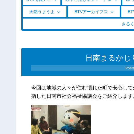
天然うまうま
BTVアーカイブス
BT
さる
日南まるかじり（
Post
今回は地域の人々が住む慣れた町で安心して
指した日南市社会福祉協議会をご紹介します