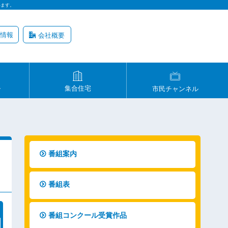
います。
情報
会社概要
ル
集合住宅
市民チャンネル
番組案内
番組表
番組コンクール受賞作品