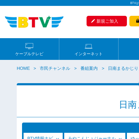
BTV
新規ご加入
ケーブルテレビ
インターネット
HOME
市民チャンネル
番組案内
日南まるかじり
日南
BTV情報ナビ
みやこんじょジャーナル
ゆ