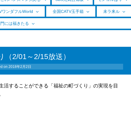
VワンダフルWorld
全国CATV玉手箱
未ラ来ル
く門には福きたる
2/01～2/15放送）
ed on
2018年2月2日
生活することができる「福祉の町づくり」の実現を目
。