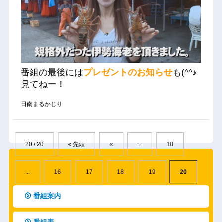
番組の最後には
プレゼントのお知らせ
も(^^♪
見てねー！
日南まるかじり
20 / 20
« 先頭
«
...
10
...
16
17
18
19
20
番組案内
番組表