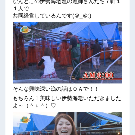
なんとこの伊勢海老漁の漁師さんたち７軒１
１人で
共同経営しているんです(＠_＠;)
そんな興味深い漁の話はＯＡで！！
もちろん！美味しい伊勢海老いただきました
よ～（＾ｕ＾）♡