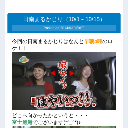
日南まるかじり（10/1～10/15）
Posted on
2014年10月6日
今回の日南まるかじりはなんと
早朝4時
のロ
ケ！！
どこへ向かったかというと・・・
富士漁港
でございます(*^_^*)♪