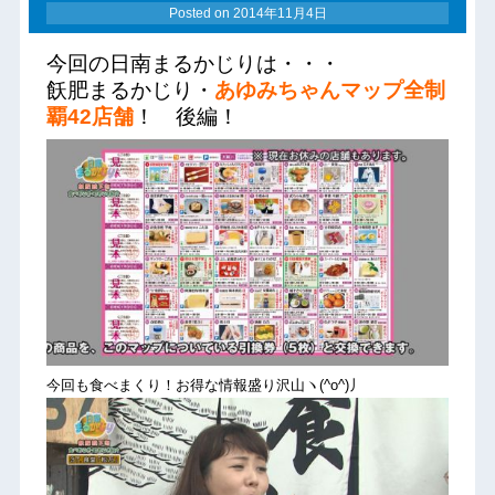
Posted on
2014年11月4日
今回の日南まるかじりは・・・
飫肥まるかじり・
あゆみちゃんマップ全制
覇42店舗
！ 後編！
今回も食べまくり！お得な情報盛り沢山ヽ(^o^)丿