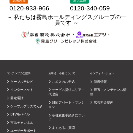
志布志局
鹿児島局
0120-933-966
0120-340-059
～ 私たちは霧島ホールディングスグループの一
員です ～
・
・
コンテンツのご案内
お申込、各種について
インフォメーション
ケーブルテレビ
ご加入のお申込
新着情報
インターネット
サービス提供エリア・
障害・メンテナンス情
代理店
報
固定電話
対応アパート・マンシ
広告料金案内
ケーブルプラスでんき
ョン
BTVモバイル
各種変更手続きについ
て
市民チャンネル
よくあるご質問
ユーザーサポート