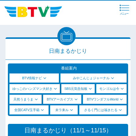
メニュー
日南まるかじり
番組案内
BTV情報ナビ
みやこんじょジャーナル
ゆっこのハンズマン大好き
SBS元気告知板
モンゴルは今
天然うまうま
BTVアーカイブス
BTVワンダフルWorld
全国CATV玉手箱
未ラ来ル
さるく門には福きたる
日南まるかじり（11/1～11/15）