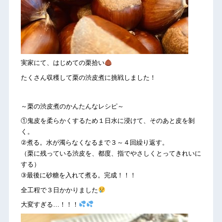
実家にて、はじめての栗拾い
たくさん収穫して栗の渋皮煮に挑戦しました！
～栗の渋皮煮のかんたんなレシピ～
①鬼皮を柔らかくするため１日水に浸けて、そのあと皮を剝
く。
②煮る。水が濁らなくなるまで３～４回繰り返す。
（栗に残っている渋皮を、都度、指でやさしくとってきれいに
する）
③最後に砂糖を入れて煮る。完成！！！
全工程で３日かかりました
大変すぎる…！！！