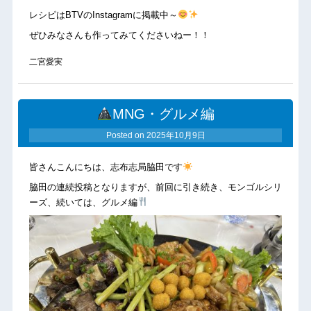
レシピは
BTVのInstagram
に掲載中～
ぜひみなさんも作ってみてくださいねー！！
二宮愛実
MNG・グルメ編
Posted on
2025年10月9日
皆さんこんにちは、志布志局脇田です
脇田の連続投稿となりますが、前回に引き続き、モンゴルシリ
ーズ、続いては、グルメ編