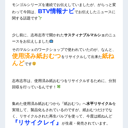
モンゴルシリーズを連続でお伝えしていましたが、がらっと変
BTV情報ナビ
わって今回は、
でお伝えしたニュースに
関する話題です
少し前に、志布志市で開かれた
サスティナブルマルシェ
のニュ
ースをお伝えしました
そのマルシェのワークショップで使われていたのが、なんと、
使用済み紙おむつ
紙ね
をリサイクルして出来た
んど
です
志布志市は、使用済み紙おむつをリサイクルするために、分別
回収を行っているんです！
集めた使用済み紙おむつから『紙おむつ』へ
水平リサイクル
を
実現して、製品化もされているのですが、紙おむつだけでな
く、リサイクルされた再生パルプを使って、今度は紙ねんど
『リサイクレイ』
が生産・発売されています。