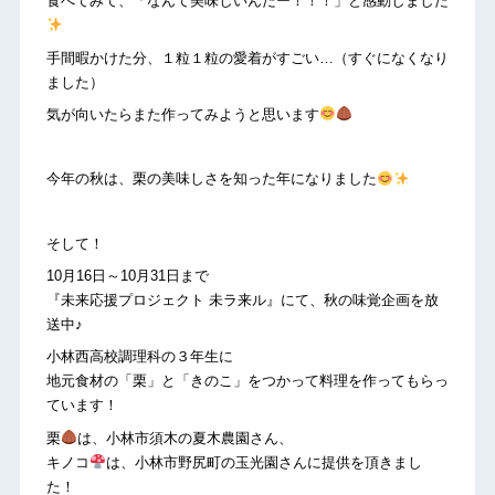
食べてみて、「なんて美味しいんだー！！！」と感動しました
手間暇かけた分、１粒１粒の愛着がすごい…（すぐになくなり
ました）
気が向いたらまた作ってみようと思います
今年の秋は、栗の美味しさを知った年になりました
そして！
10月16日～10月31日まで
『未来応援プロジェクト 未ラ来ル』にて、秋の味覚企画を放
送中♪
小林西高校調理科の３年生に
地元食材の「栗」と「きのこ」をつかって料理を作ってもらっ
ています！
栗
は、小林市須木の夏木農園さん、
キノコ
は、小林市野尻町の玉光園さんに提供を頂きまし
た！