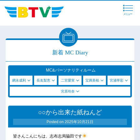
メニュー
新着 MC Diary
MC&パーソナリティルーム
網永成利
長友梨恵
二宮愛実
宝満美桜
宮浦寧彩
宮原玲奈
○○から出来た紙ねんど
Posted on
2025年10月21日
皆さんこんにちは、志布志局脇田です