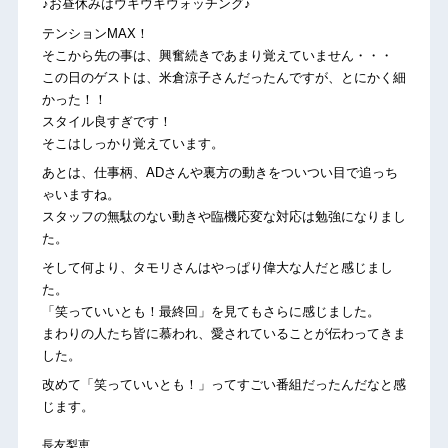
♪お昼休みはウキウキウォッチング♪
テンションMAX！
そこから先の事は、興奮続きであまり覚えていません・・・
この日のゲストは、米倉涼子さんだったんですが、とにかく細
かった！！
スタイル良すぎです！
そこはしっかり覚えています。
あとは、仕事柄、ADさんや裏方の動きをついつい目で追っち
ゃいますね。
スタッフの無駄のない動きや臨機応変な対応は勉強になりまし
た。
そして何より、タモリさんはやっぱり偉大な人だと感じまし
た。
「笑っていいとも！最終回」を見てもさらに感じました。
まわりの人たち皆に慕われ、愛されていることが伝わってきま
した。
改めて「笑っていいとも！」ってすごい番組だったんだなと感
じます。
長友梨恵