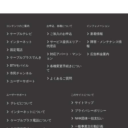
コンテンツのご案内
お申込、各種について
インフォメーション
ケーブルテレビ
ご加入のお申込
新着情報
インターネット
サービス提供エリア・
障害・メンテナンス情
代理店
報
固定電話
対応アパート・マンシ
広告料金案内
ケーブルプラスでんき
ョン
BTVモバイル
各種変更手続きについ
て
市民チャンネル
よくあるご質問
ユーザーサポート
ユーザーサポート
このサイトについて
サイトマップ
テレビについて
プライバシーポリシー
インターネットについて
NHK団体一括支払い
ケーブルプラス電話について
一般事業主行動計画