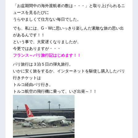
「お盆期間中の海外渡航者の数は・・・」と取り上げられるニ
ュースを見るたびに
うらやましくて仕方ない毎日でした。
でも、私には、G・Wに思いっきり楽しんだ素敵な旅の思い出
があるんです！！
という事で、大変遅くなりましたが、
今更ではありますが・・・
フランス～パリ旅行記はじめます！！
パリ旅行は３泊５日の弾丸旅行。
いかに安く旅をするか、インターネットを駆使し購入したパリ
行きチケットは
トルコ経由パリ行き。
トルコ航空の飛行機に乗って、いざ出発～！！