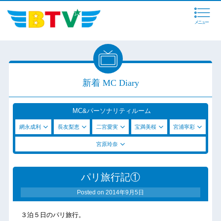
メニュー
新着 MC Diary
MC&パーソナリティルーム
網永成利
長友梨恵
二宮愛実
宝満美桜
宮浦寧彩
宮原玲奈
パリ旅行記①
Posted on
2014年9月5日
３泊５日のパリ旅行。