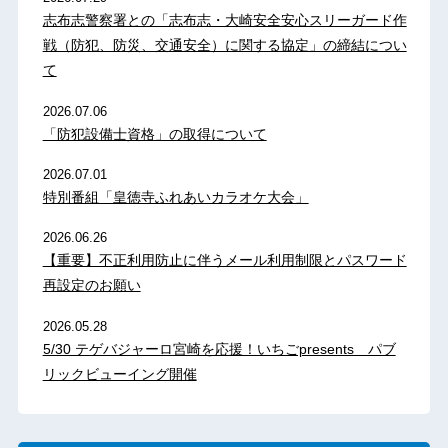
志布志警察署との「志布志・大崎安全安心スリーガード作
戦（防犯、防災、交通安全）に関する協定」の締結につい
て
2026.07.06
「防犯設備士資格」の取得について
2026.07.01
特別番組「皇徳寺ふれあいカラオケ大会」
2026.06.26
【重要】不正利用防止に伴うメール利用制限とパスワード
再設定のお願い
2026.05.28
5/30 テゲバジャーロ宮崎を応援！いちごpresents パブ
リックビューイング開催