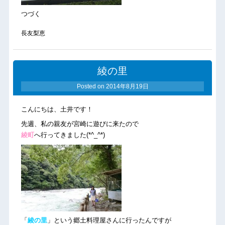
つづく
長友梨恵
綾の里
Posted on
2014年8月19日
こんにちは、土井です！
先週、私の親友が宮崎に遊びに来たので
綾町
へ行ってきました(*^_^*)
「
綾の里
」という郷土料理屋さんに行ったんですが