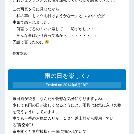
きれいなフランス人女性が運転している姿が想像できます。
この写真を母に見せながら、
「私の車にもマツ毛付けようかなー」とつぶやいた所、
本気で怒られました。
「何言ってるの！いい歳して！！恥ずかしい！！！
そんな事ばかり言ってるから ・・・・・ 」
冗談で言ったのに
長友梨恵
雨の日を楽しく♪
Posted on
2014年6月18日
毎日雨が続き、なんだか憂鬱な気分になりますよね。
少しでも雨の日が楽しくなるようにと、雨具はお気に入りの物
を使うようにしています。
中でも一番のお気に入りが、１０年以上前から愛用してい
る“青空傘”！
傘を開くと青空模様が一面に描かれていて、