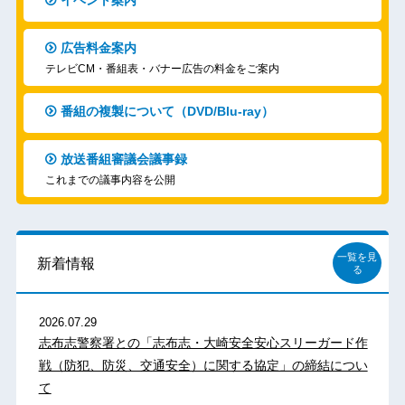
イベント案内
広告料金案内
テレビCM・番組表・バナー広告の料金をご案内
番組の複製について（DVD/Blu-ray）
放送番組審議会議事録
これまでの議事内容を公開
一覧を見
新着情報
る
2026.07.29
志布志警察署との「志布志・大崎安全安心スリーガード作
戦（防犯、防災、交通安全）に関する協定」の締結につい
て