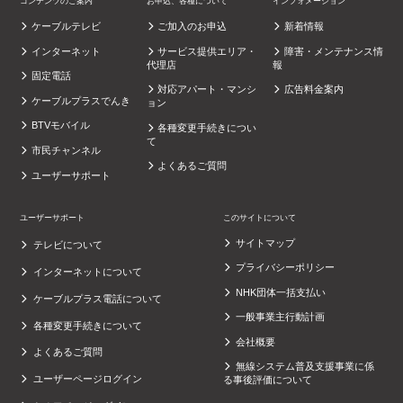
コンテンツのご案内
お申込、各種について
インフォメーション
ケーブルテレビ
ご加入のお申込
新着情報
インターネット
サービス提供エリア・
障害・メンテナンス情
代理店
報
固定電話
対応アパート・マンシ
広告料金案内
ケーブルプラスでんき
ョン
BTVモバイル
各種変更手続きについ
て
市民チャンネル
よくあるご質問
ユーザーサポート
ユーザーサポート
このサイトについて
サイトマップ
テレビについて
プライバシーポリシー
インターネットについて
NHK団体一括支払い
ケーブルプラス電話について
一般事業主行動計画
各種変更手続きについて
会社概要
よくあるご質問
無線システム普及支援事業に係
ユーザーページログイン
る事後評価について