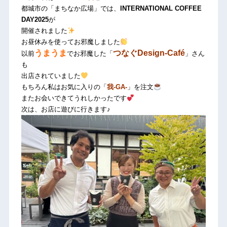
都城市の「まちなか広場」では、
INTERNATIONAL COFFEE
DAY2025
が
開催されました
お昼休みを使ってお邪魔しました
うまうま
つなぐDesign-Café
以前
でお邪魔した「
」さん
も
出店されていました
もちろん私はお気に入りの「
我-GA-
」を注文
またお会いできてうれしかったです
次は、お店に遊びに行きます♪