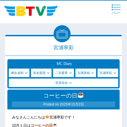
メニュー
宮浦寧彩
MC Diary
網永成利
長友梨恵
二宮愛実
宝満美桜
宮浦寧彩
宮原玲奈
コーヒーの日
Posted on
2025年10月2日
みなさんこんにちは
宮浦寧彩です！
10月１日は
コーヒーの日