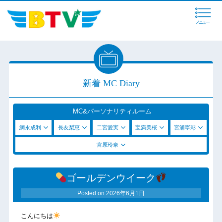
メニュー
新着 MC Diary
MC&パーソナリティルーム
網永成利
長友梨恵
二宮愛実
宝満美桜
宮浦寧彩
宮原玲奈
ゴールデンウイーク
Posted on
2026年6月1日
こんにちは