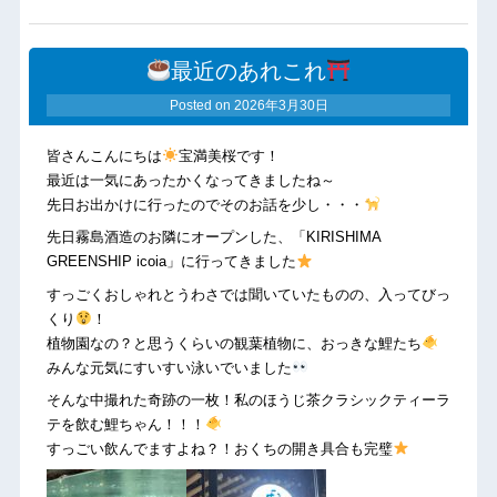
最近のあれこれ
Posted on
2026年3月30日
皆さんこんにちは
宝満美桜です！
最近は一気にあったかくなってきましたね～
先日お出かけに行ったのでそのお話を少し・・・
先日霧島酒造のお隣にオープンした、「KIRISHIMA
GREENSHIP icoia」に行ってきました
すっごくおしゃれとうわさでは聞いていたものの、入ってびっ
くり
！
植物園なの？と思うくらいの観葉植物に、おっきな鯉たち
みんな元気にすいすい泳いでいました
そんな中撮れた奇跡の一枚！私のほうじ茶クラシックティーラ
テを飲む鯉ちゃん！！！
すっごい飲んでますよね？！おくちの開き具合も完璧