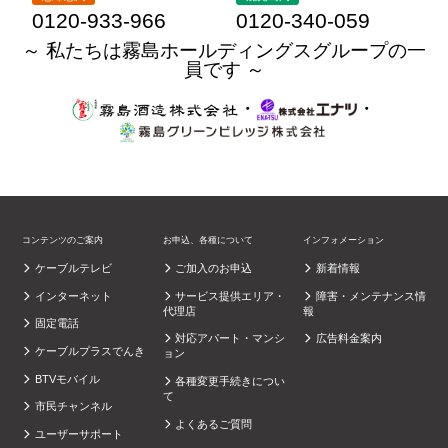
0120-933-966
0120-340-059
～ 私たちは霧島ホールディングスグループの一
員です ～
・
・
コンテンツのご案内
お申込、各種について
インフォメーション
ケーブルテレビ
ご加入のお申込
新着情報
インターネット
サービス提供エリア・
障害・メンテナンス情
代理店
報
固定電話
対応アパート・マンシ
広告料金案内
ケーブルプラスでんき
ョン
BTVモバイル
各種変更手続きについ
て
市民チャンネル
よくあるご質問
ユーザーサポート