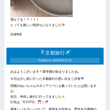
増えてる！？！？！
とっても嬉しい気持ちになりました
宮浦寧彩
京都旅行
Posted on
2026年4月1日
おはようございます
新学期が始まりましたね。
今日は少し前に行った京都旅行の思い出をご共有
同期のねいちゃんのダイアリーにも載っていたとは思います
が、
先日、仲良し旅行に行ってきました
行先は「KYOTO」
美味しいものいっぱいで、風情ある街並み、歴史ある建物の