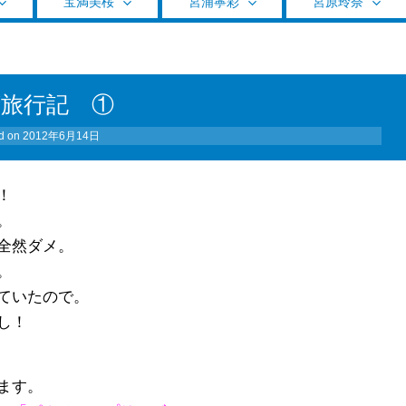
宝満美桜
宮浦寧彩
宮原玲奈
湾旅行記 ①
d on
2012年6月14日
！
。
全然ダメ。
。
ていたので。
し！
ます。