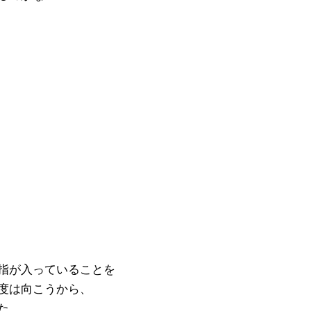
指が入っていることを
度は向こうから、
た。