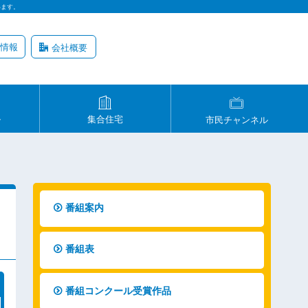
います。
情報
会社概要
ル
集合住宅
市民チャンネル
番組案内
番組表
番組コンクール受賞作品