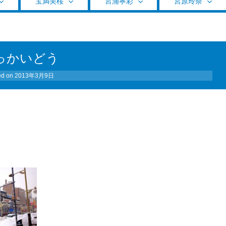
宝満美桜
宮浦寧彩
宮原玲奈
っかいどう
ed on
2013年3月9日