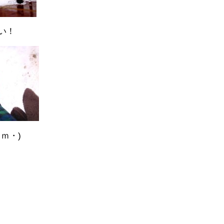
い！
ｍ・)