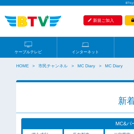
BTV
新規ご加入
ケーブルテレビ
インターネット
HOME
市民チャンネル
MC Diary
MC Diary
新着 
MC&