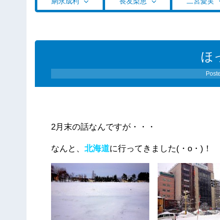
網永成利
長友梨恵
二宮愛実
ほ
Post
2月末の話なんですが・・・
なんと、
北海道
に行ってきました(・o・)！