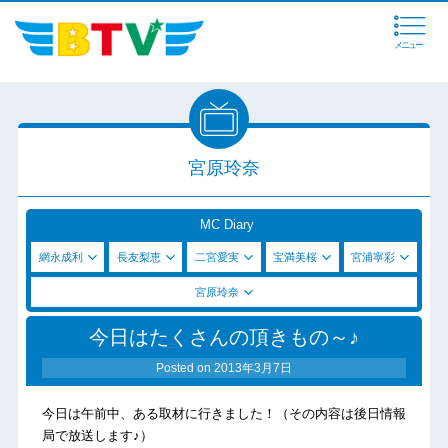
メニュー
宮原玲奈
MC Diary
網永成利
長友梨恵
二宮愛実
宝満美桜
宮浦寧彩
宮原玲奈
今日はたくさんの頂きもの～♪
Posted on
2013年3月7日
今日は午前中、ある取材に行きました！（その内容は後日情報
局で放送します♪）