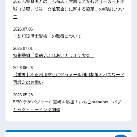
志布志警察署との「志布志・大崎安全安心スリーガード作
戦（防犯、防災、交通安全）に関する協定」の締結につい
て
2026.07.06
「防犯設備士資格」の取得について
2026.07.01
特別番組「皇徳寺ふれあいカラオケ大会」
2026.06.26
【重要】不正利用防止に伴うメール利用制限とパスワード
再設定のお願い
2026.05.28
5/30 テゲバジャーロ宮崎を応援！いちごpresents パブ
リックビューイング開催