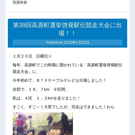
宮原玲奈
第39回高原町選挙啓発駅伝競走大会に出
場！！
Posted on
2013年1月22日
１月２０日 日曜日☆
毎年、高原町でこの時期に開かれている「高原町選挙啓発駅伝
競走大会」に、
今年初めて、ＢＴＶケーブルテレビも出場しました！
全部で、１６、７km ９区間。
私は、４区 １，２kmを走りました！
すごく、すご～く大変でしたが、完走はできました！わら