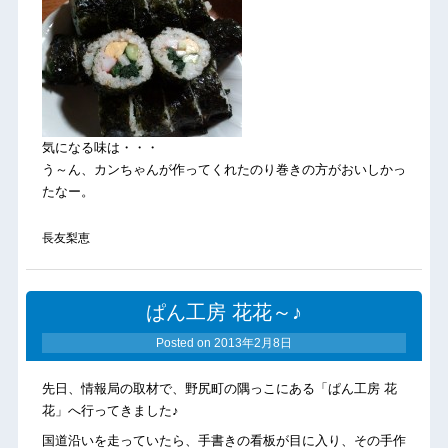
気になる味は・・・
う～ん、カンちゃんが作ってくれたのり巻きの方がおいしかっ
たなー。
長友梨恵
ぱん工房 花花～♪
Posted on
2013年2月8日
先日、情報局の取材で、野尻町の隅っこにある「ぱん工房 花
花」へ行ってきました♪
国道沿いを走っていたら、手書きの看板が目に入り、その手作