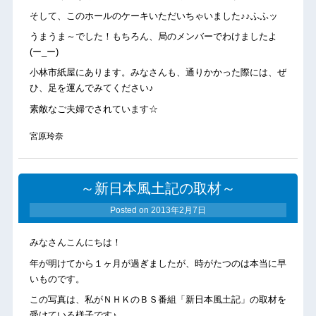
そして、このホールのケーキいただいちゃいました♪♪ふふッ
うまうま～でした！もちろん、局のメンバーでわけましたよ
(ー_ー)
小林市紙屋にあります。みなさんも、通りかかった際には、ぜ
ひ、足を運んでみてください♪
素敵なご夫婦でされています☆
宮原玲奈
～新日本風土記の取材～
Posted on
2013年2月7日
みなさんこんにちは！
年が明けてから１ヶ月が過ぎましたが、時がたつのは本当に早
いものです。
この写真は、私がＮＨＫのＢＳ番組「新日本風土記」の取材を
受けている様子です♪