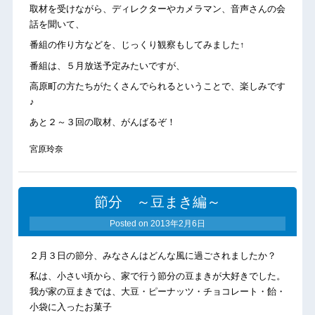
取材を受けながら、ディレクターやカメラマン、音声さんの会
話を聞いて、
番組の作り方などを、じっくり観察もしてみました↑
番組は、５月放送予定みたいですが、
高原町の方たちがたくさんでられるということで、楽しみです
♪
あと２～３回の取材、がんばるぞ！
宮原玲奈
節分 ～豆まき編～
Posted on
2013年2月6日
２月３日の節分、みなさんはどんな風に過ごされましたか？
私は、小さい頃から、家で行う節分の豆まきが大好きでした。
我が家の豆まきでは、大豆・ピーナッツ・チョコレート・飴・
小袋に入ったお菓子