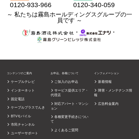
0120-933-966
0120-340-059
～ 私たちは霧島ホールディングスグループの一
員です ～
・
・
コンテンツのご案内
お申込、各種について
インフォメーション
ケーブルテレビ
ご加入のお申込
新着情報
インターネット
サービス提供エリア・
障害・メンテナンス情
代理店
報
固定電話
対応アパート・マンシ
広告料金案内
ケーブルプラスでんき
ョン
BTVモバイル
各種変更手続きについ
て
市民チャンネル
よくあるご質問
ユーザーサポート