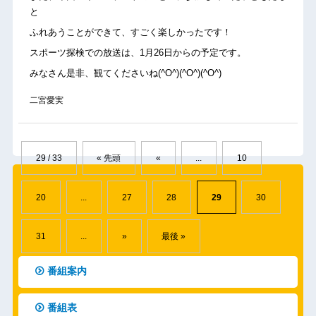
と
ふれあうことができて、すごく楽しかったです！
スポーツ探検での放送は、1月26日からの予定です。
みなさん是非、観てくださいね(^O^)(^O^)(^O^)
二宮愛実
29 / 33
« 先頭
«
...
10
20
...
27
28
29
30
31
...
»
最後 »
番組案内
番組表