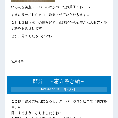
いろんな笑点メンバーの絵がのったお菓子！わーい♪
すまいりーこれからも、応援させていただきます☆
２月１３日（水）の情報局で、西諸局から仙若さんの曲芸と獅
子舞をお見せします♪
ぜひ、見てください(^O^)ノ
宮原玲奈
節分 ～恵方巻き編～
Posted on
2013年2月9日
ここ数年節分の時期になると、スーパーやコンビニで「恵方巻
き」を
目にするようになりましたよね！