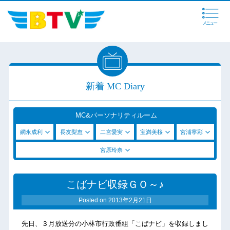
メニュー
新着 MC Diary
MC&パーソナリティルーム
網永成利
長友梨恵
二宮愛実
宝満美桜
宮浦寧彩
宮原玲奈
こばナビ収録ＧＯ～♪
Posted on
2013年2月21日
先日、３月放送分の小林市行政番組「こばナビ」を収録しまし