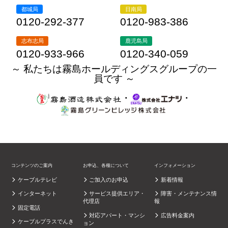
都城局
日南局
0120-292-377
0120-983-386
志布志局
鹿児島局
0120-933-966
0120-340-059
～ 私たちは霧島ホールディングスグループの一
員です ～
・
・
コンテンツのご案内
お申込、各種について
インフォメーション
ケーブルテレビ
ご加入のお申込
新着情報
インターネット
サービス提供エリア・
障害・メンテナンス情
代理店
報
固定電話
対応アパート・マンシ
広告料金案内
ケーブルプラスでんき
ョン