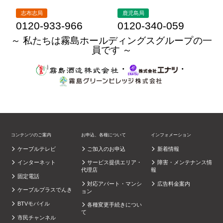
志布志局
鹿児島局
0120-933-966
0120-340-059
～ 私たちは霧島ホールディングスグループの一
員です ～
・
・
コンテンツのご案内
お申込、各種について
インフォメーション
ケーブルテレビ
ご加入のお申込
新着情報
インターネット
サービス提供エリア・
障害・メンテナンス情
代理店
報
固定電話
対応アパート・マンシ
広告料金案内
ケーブルプラスでんき
ョン
BTVモバイル
各種変更手続きについ
て
市民チャンネル