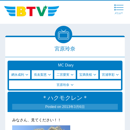
メニュー
宮原玲奈
MC Diary
網永成利
長友梨恵
二宮愛実
宝満美桜
宮浦寧彩
宮原玲奈
＊ハクモクレン＊
Posted on
2013年3月6日
みなさん、見てください！！