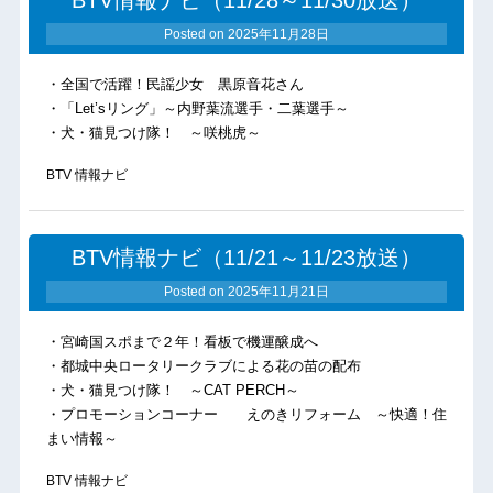
BTV情報ナビ（11/28～11/30放送）
Posted on
2025年11月28日
・全国で活躍！民謡少女 黒原音花さん
・「Let’sリング」～内野葉流選手・二葉選手～
・犬・猫見つけ隊！ ～咲桃虎～
BTV 情報ナビ
BTV情報ナビ（11/21～11/23放送）
Posted on
2025年11月21日
・宮崎国スポまで２年！看板で機運醸成へ
・都城中央ロータリークラブによる花の苗の配布
・犬・猫見つけ隊！ ～CAT PERCH～
・プロモーションコーナー えのきリフォーム ～快適！住
まい情報～
BTV 情報ナビ