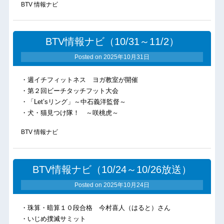
BTV 情報ナビ
BTV情報ナビ（10/31～11/2）
Posted on
2025年10月31日
・週イチフィットネス ヨガ教室が開催
・第２回ビーチタッチフット大会
・「Let’sリング」～中石義洋監督～
・犬・猫見つけ隊！ ～咲桃虎～
BTV 情報ナビ
BTV情報ナビ（10/24～10/26放送）
Posted on
2025年10月24日
・珠算・暗算１０段合格 今村喜人（はると）さん
・いじめ撲滅サミット