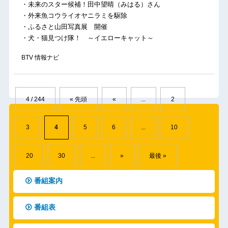
・未来のスター候補！田中望晴（みはる）さん
・外来魚コウライオヤニラミを駆除
・ふるさと山田写真展 開催
・犬・猫見つけ隊！ ～イエローキャット～
BTV 情報ナビ
4 / 244
« 先頭
«
...
2
3
4
5
6
...
10
20
30
...
»
最後 »
番組案内
番組表