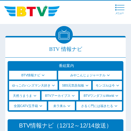
メニュー
BTV 情報ナビ
番組案内
BTV情報ナビ
みやこんじょジャーナル
ゆっこのハンズマン大好き
SBS元気告知板
モンゴルは今
天然うまうま
BTVアーカイブス
BTVワンダフルWorld
全国CATV玉手箱
未ラ来ル
さるく門には福きたる
BTV情報ナビ（12/12～12/14放送）