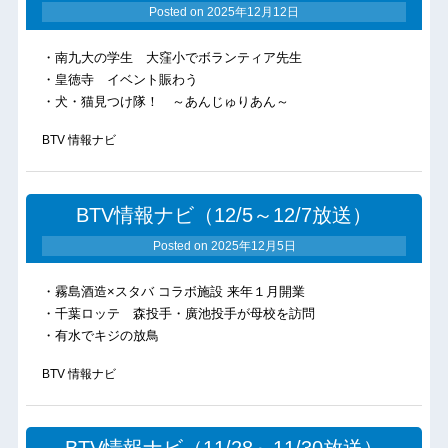
Posted on
2025年12月12日
・南九大の学生 大窪小でボランティア先生
・皇徳寺 イベント賑わう
・犬・猫見つけ隊！ ～あんじゅりあん～
BTV 情報ナビ
BTV情報ナビ（12/5～12/7放送）
Posted on
2025年12月5日
・霧島酒造×スタバ コラボ施設 来年１月開業
・千葉ロッテ 森投手・廣池投手が母校を訪問
・有水でキジの放鳥
BTV 情報ナビ