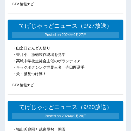
BTV 情報ナビ
てげじゃっどニュース（9/27放送）
Posted on
2024年9月27日
・山之口どんどん祭り
・香月小 漁礁製作現場を見学
・高城中学校生徒会主催のボランティア
・キックボクシング世界王者 寺田匠選手
・犬・猫見つけ隊！
BTV 情報ナビ
てげじゃっどニュース（9/20放送）
Posted on
2024年9月20日
・福山氏庭園と武家屋敷 開園