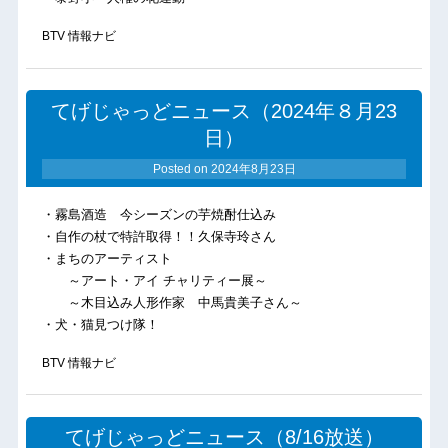
BTV 情報ナビ
てげじゃっどニュース（2024年８月23
日）
Posted on
2024年8月23日
・霧島酒造 今シーズンの芋焼酎仕込み
・自作の杖で特許取得！！久保寺玲さん
・まちのアーティスト
～アート・アイ チャリティー展～
～木目込み人形作家 中馬貴美子さん～
・犬・猫見つけ隊！
BTV 情報ナビ
てげじゃっどニュース（8/16放送）