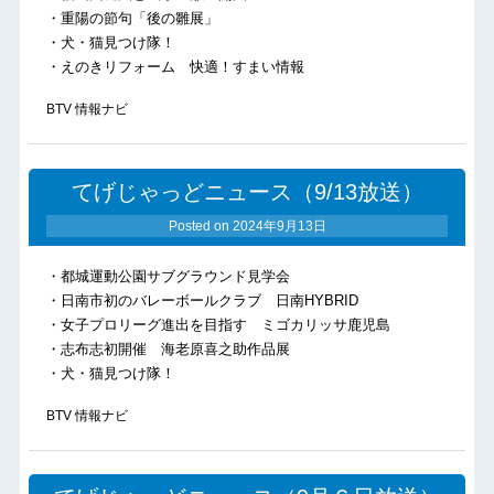
・重陽の節句「後の雛展」
・犬・猫見つけ隊！
・えのきリフォーム 快適！すまい情報
BTV 情報ナビ
てげじゃっどニュース（9/13放送）
Posted on
2024年9月13日
・都城運動公園サブグラウンド見学会
・日南市初のバレーボールクラブ 日南HYBRID
・女子プロリーグ進出を目指す ミゴカリッサ鹿児島
・志布志初開催 海老原喜之助作品展
・犬・猫見つけ隊！
BTV 情報ナビ