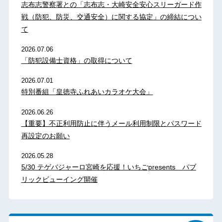
志布志警察署との「志布志・大崎安全安心スリーガード作
戦（防犯、防災、交通安全）に関する協定」の締結につい
て
2026.07.06
「防犯設備士資格」の取得について
2026.07.01
特別番組「皇徳寺ふれあいカラオケ大会」
2026.06.26
【重要】不正利用防止に伴うメール利用制限とパスワード
再設定のお願い
2026.05.28
5/30 テゲバジャーロ宮崎を応援！いちごpresents パブ
リックビューイング開催