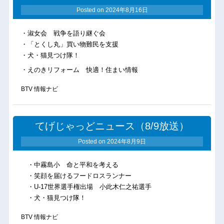
Posted on
2024年8月16日
・淑女会 戦争を語り継ぐ会
・「とくし丸」買い物難民を支援
・犬・猫見つけ隊！
・えのきリフォーム 快適！住まい情報
BTV 情報ナビ
てげじゃっどニュース（8/9放送）
Posted on
2024年8月9日
・中霧島小 命と平和を考える
・笑顔を届けるフードロスランナー
・U-17世界選手権出場 小此木仁之祐選手
・犬・猫見つけ隊！
BTV 情報ナビ