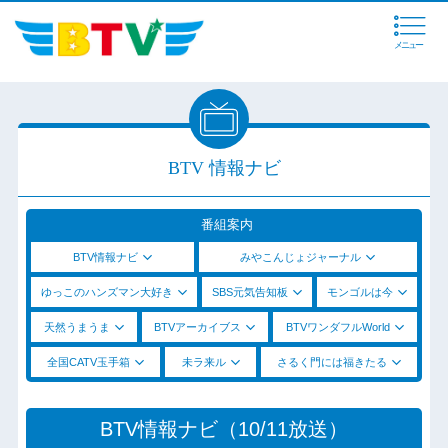
メニュー
BTV 情報ナビ
番組案内
BTV情報ナビ
みやこんじょジャーナル
ゆっこのハンズマン大好き
SBS元気告知板
モンゴルは今
天然うまうま
BTVアーカイブス
BTVワンダフルWorld
全国CATV玉手箱
未ラ来ル
さるく門には福きたる
BTV情報ナビ（10/11放送）