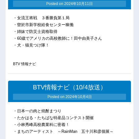
Posted on
2024年10月11日
・女流王将戦 ３番勝負第１局
・曽於市新学校給食センター稼働
・姉妹で防災士資格取得
・60歳でアメリカの高校教師に！田中由美子さん
・犬・猫見つけ隊！
BTV 情報ナビ
BTV情報ナビ（10/4放送）
Posted on
2024年10月4日
・日本一の肉と焼酎まつり
・たかはる・たちばな特産品コンテスト開催
・小林秀峰高校農業科に密着！
・まちのアーティスト ～RainMan 五十川和彦個展～