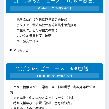
てげじゃっどニュース（9月６日放送）
Posted on
2024年9月6日
・脱炭素に向けた包括連携協定締結式
・ナンチク 曽於高校の鹿児島黒牛限定販売
・学生制作かるたが優秀教材に！
・レンタル棚田制度 始動！
・犬・猫見つけ隊！
BTV 情報ナビ
てげじゃっどニュース（8/30放送）
Posted on
2024年8月30日
・パリ五輪銀メダル 柔道 高山莉加選手に都城市市民栄誉
賞
・志布志港「命のみなとネットワーク」訓練
・特別支援学校に設置「福祉こども避難所」
・泰野小 人権の花運動