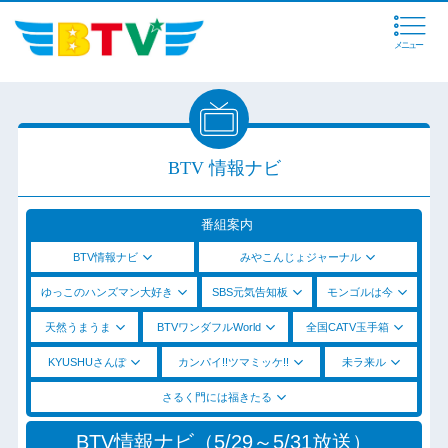
メニュー
BTV 情報ナビ
番組案内
BTV情報ナビ
みやこんじょジャーナル
ゆっこのハンズマン大好き
SBS元気告知板
モンゴルは今
天然うまうま
BTVワンダフルWorld
全国CATV玉手箱
KYUSHUさんぽ
カンパイ!!ツマミッケ!!
未ラ来ル
さるく門には福きたる
BTV情報ナビ（5/29～5/31放送）