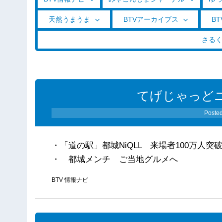
天然うまうま
BTVアーカイブス
BT
さる
てげじゃっどニ
Poste
・「道の駅」都城NiQLL 来場者100万人突
・ 都城メンチ ご当地グルメへ
BTV 情報ナビ