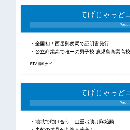
てげじゃっどニ
Poste
・全国初！西岳郵便局で証明書発行
・公立商業高で唯一の男子校 鹿児島商業高校
BTV 情報ナビ
てげじゃっどニ
Poste
・地域で助け合う 山重お助け隊始動
・半数の遊具が基準不適合！