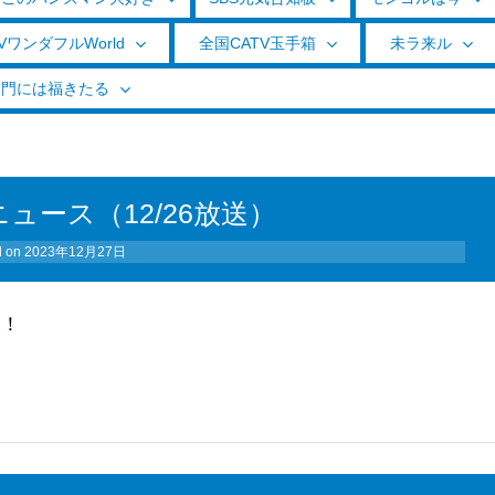
VワンダフルWorld
全国CATV玉手箱
未ラ来ル
く門には福きたる
ュース（12/26放送）
d on
2023年12月27日
破！