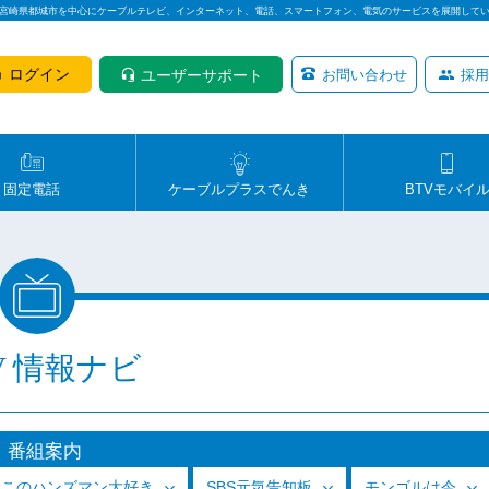
は宮崎県都城市を中心にケーブルテレビ、インターネット、電話、スマートフォン、電気のサービスを展開して
ログイン
ユーザーサポート
お問い合わせ
採用
固定電話
ケーブルプラスでんき
BTVモバイ
V 情報ナビ
番組案内
っこのハンズマン大好き
SBS元気告知板
モンゴルは今