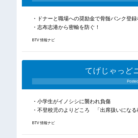
・ドナーと職場への奨励金で骨髄バンク登録
・志布志港から密輸を防ぐ！
BTV 情報ナビ
てげじゃっどニ
Poste
・小学生がイノシシに襲われ負傷
・不登校児のよりどころ 「出席扱いになる
BTV 情報ナビ