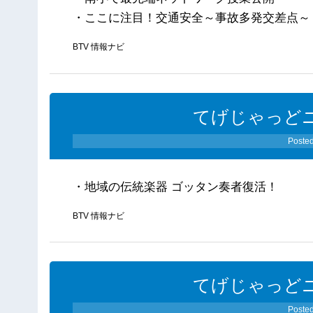
・ここに注目！交通安全～事故多発交差点～
BTV 情報ナビ
てげじゃっどニ
Poste
・地域の伝統楽器 ゴッタン奏者復活！
BTV 情報ナビ
てげじゃっどニ
Poste