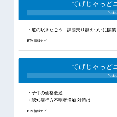
てげじゃっどニ
Poste
・道の駅きたごう 課題乗り越えついに開業
BTV 情報ナビ
てげじゃっどニ
Poste
・子牛の価格低迷
・認知症行方不明者増加 対策は
BTV 情報ナビ