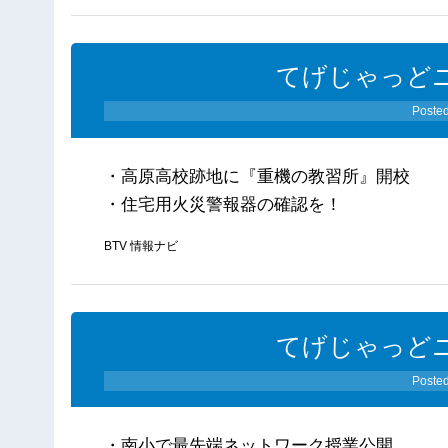
てげじゃっどニ
Poste
・高原高校跡地に『重機の教習所』開校
・住宅用火災警報器の確認を！
BTV 情報ナビ
てげじゃっどニ
Poste
・南小で最先端ネットワーク授業公開