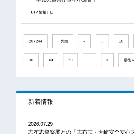
BTV 情報ナビ
20 / 244
« 先頭
«
...
10
30
40
50
...
»
最後 
新着情報
2026.07.29
志布志警察署との「志布志・大崎安全安心