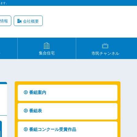
います。
情報
会社概要
ル
集合住宅
市民チャンネル
番組案内
番組表
番組コンクール受賞作品