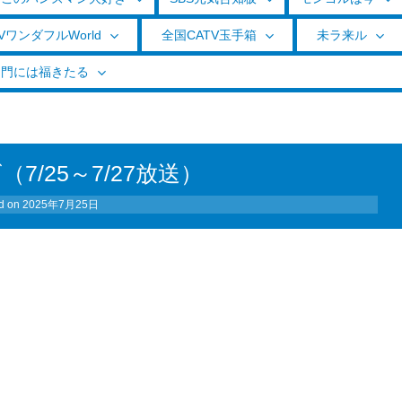
VワンダフルWorld
全国CATV玉手箱
未ラ来ル
く門には福きたる
（7/25～7/27放送）
d on
2025年7月25日