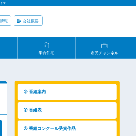
います。
情報
会社概要
ル
集合住宅
市民チャンネル
番組案内
番組表
番組コンクール受賞作品