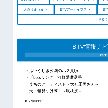
天然うまうま
BTVアーカイブス
BT
さる
BTV情報ナビ
Poste
・ふいやしき公園のハス見頃
・「Letsリング」河野愛琳選手
・まちのアーティスト～大社正照さん～
・犬・猫見つけ隊！～咲桃虎～
BTV 情報ナビ