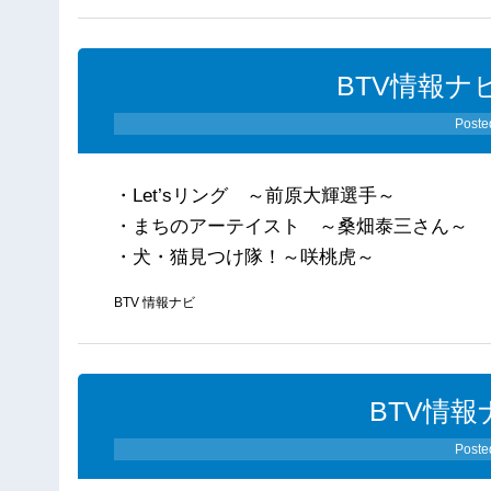
BTV情報ナビ
Poste
・Let’sリング ～前原大輝選手～
・まちのアーテイスト ～桑畑泰三さん～
・犬・猫見つけ隊！～咲桃虎～
BTV 情報ナビ
BTV情報
Poste