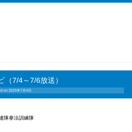
ビ（7/4～7/6放送）
ed on
2025年7月4日
連隊拳法訓練隊