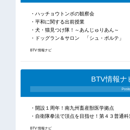
・ハッチョウトンボの観察会
・平和に関する出前授業
・犬・猫見つけ隊！～あんじゅりあん～
・ドッグラン＆サロン 「シュ・ポルテ」
BTV 情報ナビ
BTV情報ナ
Post
・開設１周年！南九州畜産獣医学拠点
・自衛隊拳法で頂点を目指せ！第４３普通科
BTV 情報ナビ