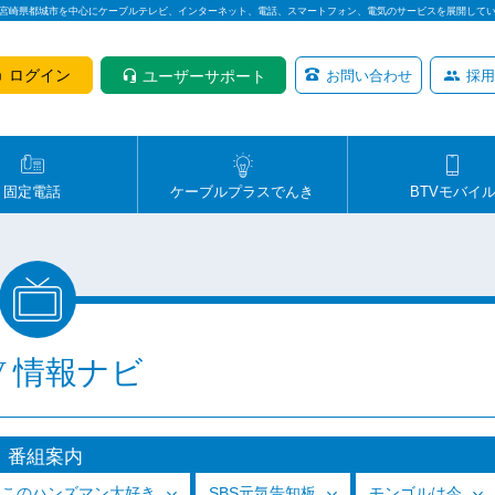
は宮崎県都城市を中心にケーブルテレビ、インターネット、電話、スマートフォン、電気のサービスを展開して
ログイン
ユーザーサポート
お問い合わせ
採用
固定電話
ケーブルプラスでんき
BTVモバイ
V 情報ナビ
番組案内
っこのハンズマン大好き
SBS元気告知板
モンゴルは今