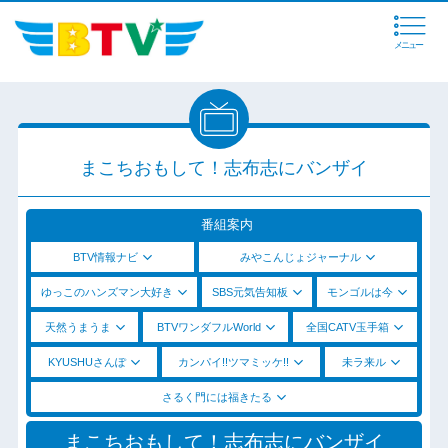
メニュー
まこちおもして！志布志にバンザイ
番組案内
BTV情報ナビ
みやこんじょジャーナル
ゆっこのハンズマン大好き
SBS元気告知板
モンゴルは今
天然うまうま
BTVワンダフルWorld
全国CATV玉手箱
KYUSHUさんぽ
カンパイ!!ツマミッケ!!
未ラ来ル
さるく門には福きたる
まこちおもして！志布志にバンザイ