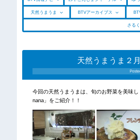
天然うまうま
BTVアーカイブス
BT
さる
天然うまうま２
Poste
今回の天然うまうまは、旬のお野菜を美味しくいただ
nana」をご紹介！！