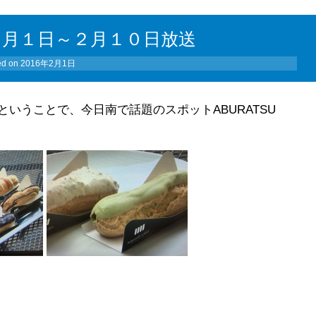
２月１日～２月１０日放送
ed on
2016年2月1日
いうことで、今日南で話題のスポットABURATSU