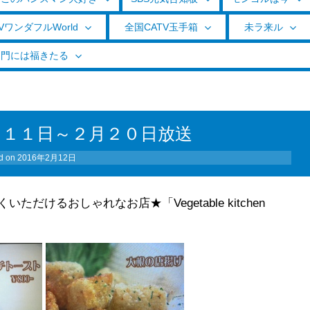
VワンダフルWorld
全国CATV玉手箱
未ラ来ル
く門には福きたる
月１１日～２月２０日放送
d on
2016年2月12日
けるおしゃれなお店★「Vegetable kitchen