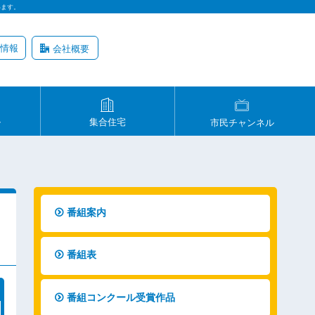
います。
情報
会社概要
ル
集合住宅
市民チャンネル
番組案内
番組表
番組コンクール受賞作品