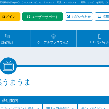
は宮崎県都城市を中心にケーブルテレビ、インターネット、電話、スマートフォン、電気のサービスを展開して
ログイン
ユーザーサポート
お問い合わせ
採用
固定電話
ケーブルプラスでんき
BTVモバイ
然うまうま
番組案内
っこのハンズマン大好き
SBS元気告知板
モンゴルは今