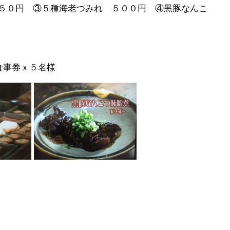
５０円 ③５種海老つみれ ５００円 ④黒豚なんこ
食事券ｘ５名様