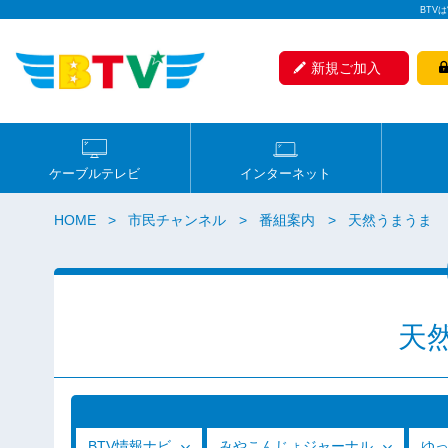
BTV
新規ご加入
ケーブルテレビ
インターネット
HOME
市民チャンネル
番組案内
天然うまうま
天
BTV情報ナビ
みやこんじょジャーナル
ゆ