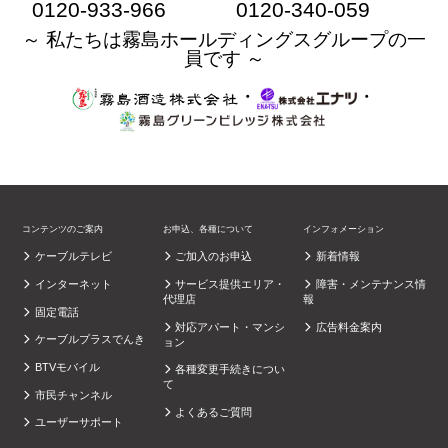
0120-933-966
0120-340-059
～ 私たちは霧島ホールディングスグループの一
員です ～
・
・
コンテンツのご案内
お申込、各種について
インフォメーション
ケーブルテレビ
ご加入のお申込
新着情報
インターネット
サービス提供エリア・
障害・メンテナンス情
代理店
報
固定電話
対応アパート・マンシ
広告料金案内
ケーブルプラスでんき
ョン
BTVモバイル
各種変更手続きについ
て
市民チャンネル
よくあるご質問
ユーザーサポート