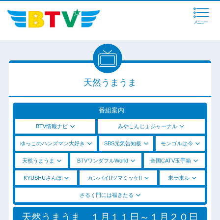
メニュー
天然うまうま
番組案内
BTV情報ナビ
みやこんじょジャーナル
ゆっこのハンズマン大好き
SBS元気告知板
モンゴルは今
天然うまうま
BTVワンダフルWorld
全国CATV玉手箱
KYUSHUさんぽ
カンパイ!!ツマミッケ!!
未ラ来ル
さるく門には福きたる
天然うまうま １月１１日～１月２０日