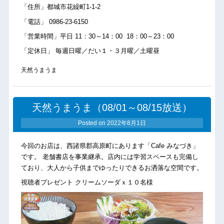
「住所」都城市花繰町1-1-2
「電話」 0986-23-6150
「営業時間」平日 11：30～14：00 18：00～23：00
「定休日」 毎週日曜／だい１・３月曜／土曜昼
天然うまうま
天然うまうま（08/01～08/15放送）
Posted on
2022年8月1日
今回のお店は、西諸県郡高原町にあります「Cafe みなづき」
です。 老舗書店を事業継承。店内には学習スペースも完備し
ており、大人から子供までゆったりできるお洒落な空間です。
視聴者プレゼント クリームソーダｘ１０名様