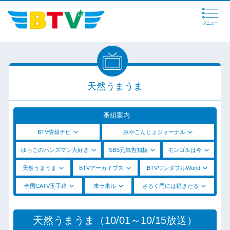
メニュー
天然うまうま
番組案内
BTV情報ナビ
みやこんじょジャーナル
ゆっこのハンズマン大好き
SBS元気告知板
モンゴルは今
天然うまうま
BTVアーカイブス
BTVワンダフルWorld
全国CATV玉手箱
未ラ来ル
さるく門には福きたる
天然うまうま（10/01～10/15放送）