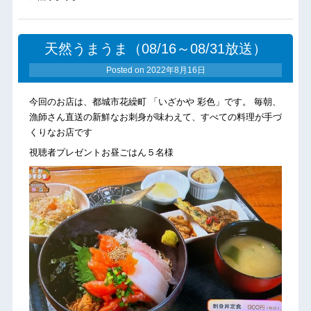
天然うまうま（08/16～08/31放送）
Posted on
2022年8月16日
今回のお店は、都城市花繰町 「いざかや 彩色」です。 毎朝、
漁師さん直送の新鮮なお刺身が味わえて、すべての料理が手づ
くりなお店です
視聴者プレゼントお昼ごはん５名様