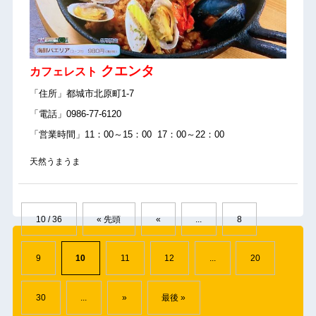
クエンタ
カフェレスト
「住所」都城市北原町1-7
「電話」0986-77-6120
「営業時間」11：00～15：00 17：00～22：00
天然うまうま
10 / 36
« 先頭
«
...
8
9
10
11
12
...
20
30
...
»
最後 »