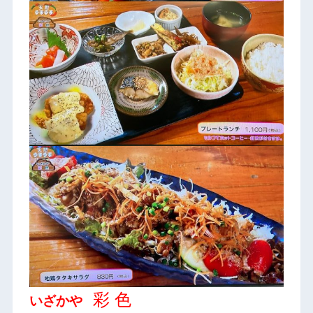
彩 色
いざかや