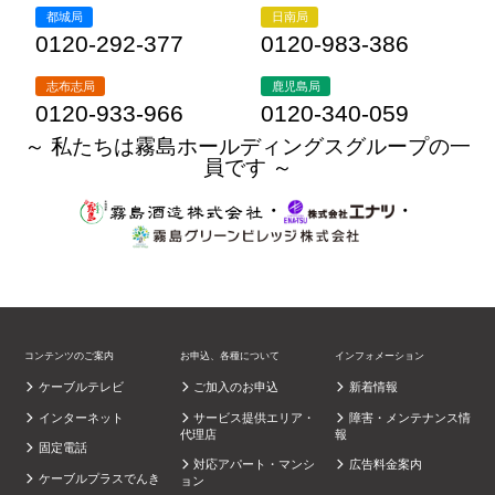
都城局
日南局
0120-292-377
0120-983-386
志布志局
鹿児島局
0120-933-966
0120-340-059
～ 私たちは霧島ホールディングスグループの一
員です ～
・
・
コンテンツのご案内
お申込、各種について
インフォメーション
ケーブルテレビ
ご加入のお申込
新着情報
インターネット
サービス提供エリア・
障害・メンテナンス情
代理店
報
固定電話
対応アパート・マンシ
広告料金案内
ケーブルプラスでんき
ョン