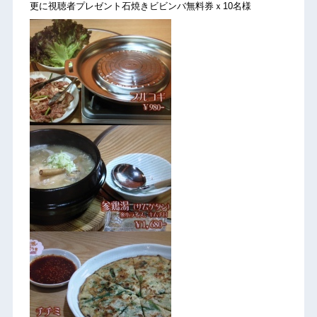
更に視聴者プレゼント石焼きビビンバ無料券ｘ10名様