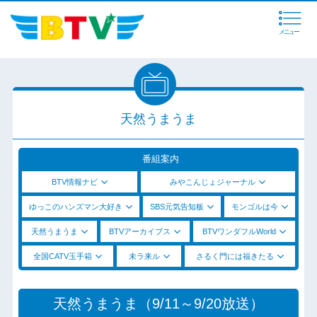
メニュー
天然うまうま
番組案内
BTV情報ナビ
みやこんじょジャーナル
ゆっこのハンズマン大好き
SBS元気告知板
モンゴルは今
天然うまうま
BTVアーカイブス
BTVワンダフルWorld
全国CATV玉手箱
未ラ来ル
さるく門には福きたる
天然うまうま（9/11～9/20放送）