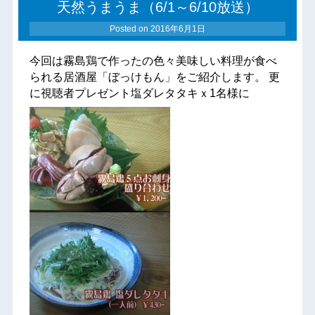
天然うまうま（6/1～6/10放送）
Posted on
2016年6月1日
今回は霧島鶏で作ったの色々美味しい料理が食べ
られる居酒屋「ぼっけもん」をご紹介します。 更
に視聴者プレゼント塩ダレタタキｘ1名様に