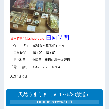
日向時間
日本茶専門店shop×cafe
「住 所」 都城市南鷹尾町３－４
「営業時間」 10：00～18：00
「定 休 日」 火曜日（祝日の場合は翌日）
「電 話」 0986－７７－６９４３
天然うまうま
天然うまうま（6/11～6/20放送）
Posted on
2016年6月11日