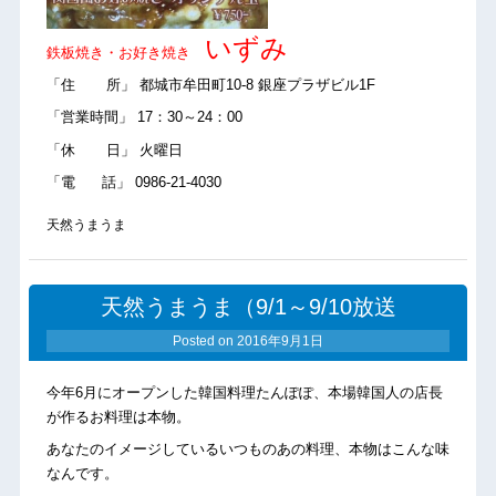
いずみ
鉄板焼き・お好き焼き
「住 所」 都城市牟田町10-8 銀座プラザビル1F
「営業時間」 17：30～24：00
「休 日」 火曜日
「電 話」 0986-21-4030
天然うまうま
天然うまうま（9/1～9/10放送
Posted on
2016年9月1日
今年6月にオープンした韓国料理たんぽぽ、本場韓国人の店長
が作るお料理は本物。
あなたのイメージしているいつものあの料理、本物はこんな味
なんです。