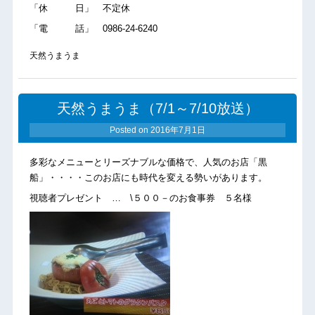
「休 日」 不定休
「電 話」 0986-24-6240
天然うまうま
天然うまうま（7/1～7/10放送）
Posted on
2016年7月1日
多彩なメニューとリーズナブルな価格で、人気のお店「黒
船」・・・・このお店にも時代を変える勢いがあります。
視聴者プレゼント … \５００－のお食事券 ５名様