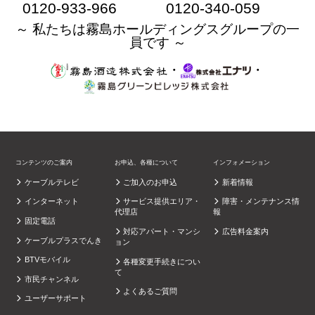
0120-933-966
0120-340-059
～ 私たちは霧島ホールディングスグループの一
員です ～
・
・
コンテンツのご案内
お申込、各種について
インフォメーション
ケーブルテレビ
ご加入のお申込
新着情報
インターネット
サービス提供エリア・
障害・メンテナンス情
代理店
報
固定電話
対応アパート・マンシ
広告料金案内
ケーブルプラスでんき
ョン
BTVモバイル
各種変更手続きについ
て
市民チャンネル
よくあるご質問
ユーザーサポート