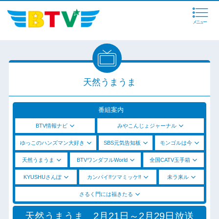
メニュー
天然うまうま
番組案内
BTV情報ナビ
みやこんじょジャーナル
ゆっこのハンズマン大好き
SBS元気告知板
モンゴルは今
天然うまうま
BTVワンダフルWorld
全国CATV玉手箱
KYUSHUさんぽ
カンパイ!!ツマミッケ!!
未ラ来ル
さるく門には福きたる
天然うまうま 2月21日～2月29日放送