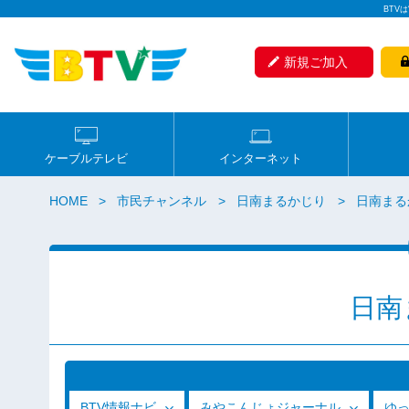
BTV
新規ご加入
ケーブルテレビ
インターネット
HOME
市民チャンネル
日南まるかじり
日南まるか
日南
BTV情報ナビ
みやこんじょジャーナル
ゆ