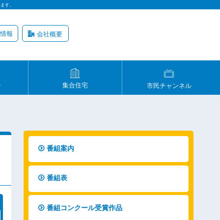
います。
情報
会社概要
ル
集合住宅
市民チャンネル
番組案内
番組表
番組コンクール受賞作品