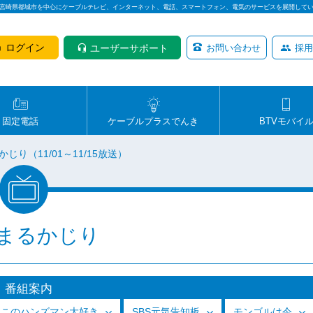
は宮崎県都城市を中心にケーブルテレビ、インターネット、電話、スマートフォン、電気のサービスを展開して
ログイン
ユーザーサポート
お問い合わせ
採用
固定電話
ケーブルプラスでんき
BTVモバイ
じり（11/01～11/15放送）
まるかじり
番組案内
っこのハンズマン大好き
SBS元気告知板
モンゴルは今