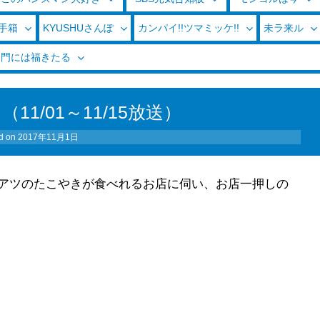
玉手箱
KYUSHUさんぽ
カンパイ!!ツマミッケ!!
未ラ来ル
く門には福きたる
1/01～11/15放送）
d on
2017年11月1日
アツのたこやきが食べれるお店に伺い、お店一押しの