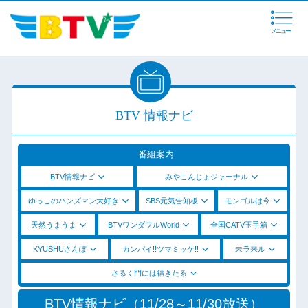
メニュー
BTV 情報ナビ
番組案内
BTV情報ナビ
みやこんじょジャーナル
ゆっこのハンズマン大好き
SBS元気告知板
モンゴルは今
天然うまうま
BTVワンダフルWorld
全国CATV玉手箱
KYUSHUさんぽ
カンパイ!!ツマミッケ!!
未ラ来ル
さるく門には福きたる
BTV情報ナビ（11/28～11/30放送）