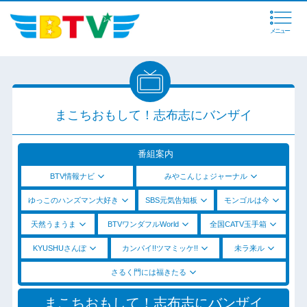
メニュー
まこちおもして！志布志にバンザイ
番組案内
BTV情報ナビ
みやこんじょジャーナル
ゆっこのハンズマン大好き
SBS元気告知板
モンゴルは今
天然うまうま
BTVワンダフルWorld
全国CATV玉手箱
KYUSHUさんぽ
カンパイ!!ツマミッケ!!
未ラ来ル
さるく門には福きたる
まこちおもして！志布志にバンザイ