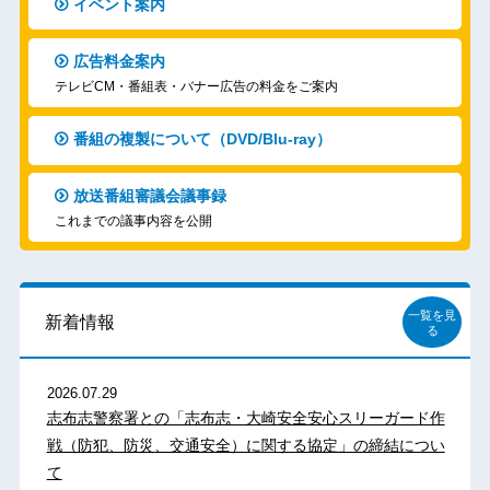
イベント案内
広告料金案内
テレビCM・番組表・バナー広告の料金をご案内
番組の複製について（DVD/Blu-ray）
放送番組審議会議事録
これまでの議事内容を公開
一覧を見
新着情報
る
2026.07.29
志布志警察署との「志布志・大崎安全安心スリーガード作
戦（防犯、防災、交通安全）に関する協定」の締結につい
て