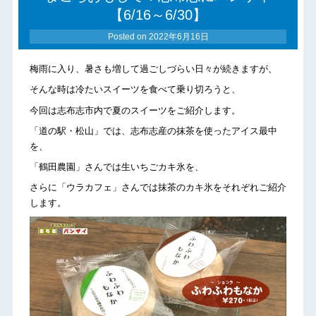
【6/16～6/30】
Posted on
2022年6月16日
梅雨に入り、暑さも増して過ごしづらい日々が続きますが、
そんな時は冷たいスイーツを食べて乗り切ろうと、
今回は志布志市内で夏のスイーツをご紹介します。
「道の駅・松山」では、志布志産の抹茶を使ったアイス最中
を、
「鶴田農園」さんでは生いちごカキ氷を、
さらに「ウラカフェ」さんでは抹茶のカキ氷をそれぞれご紹介
します。