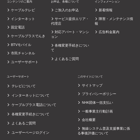
コンテンツのご案内
お申込、各種について
インフォメーション
ケーブルテレビ
ご加入のお申込
新着情報
インターネット
サービス提供エリア・
障害・メンテナンス情
代理店
報
固定電話
対応アパート・マンシ
広告料金案内
ケーブルプラスでんき
ョン
BTVモバイル
各種変更手続きについ
て
市民チャンネル
よくあるご質問
ユーザーサポート
ユーザーサポート
このサイトについて
サイトマップ
テレビについて
プライバシーポリシー
インターネットについて
NHK団体一括支払い
ケーブルプラス電話について
一般事業主行動計画
各種変更手続きについて
会社概要
よくあるご質問
無線システム普及支援事業に係
ユーザーページログイン
る事後評価について