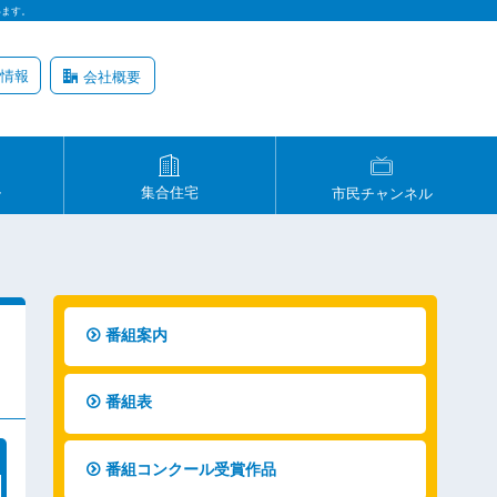
います。
情報
会社概要
ル
集合住宅
市民チャンネル
番組案内
番組表
番組コンクール受賞作品