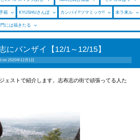
玉手箱
KYUSHUさんぽ
カンパイ!!ツマミッケ!!
未ラ来ル
く門には福きたる
バンザイ【12/1～12/15】
d on
2020年12月1日
イジェストで紹介します。志布志の街で頑張ってる人た