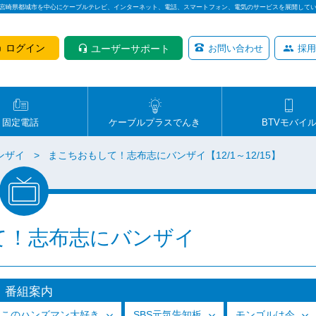
は宮崎県都城市を中心にケーブルテレビ、インターネット、電話、スマートフォン、電気のサービスを展開して
ログイン
ユーザーサポート
お問い合わせ
採用
固定電話
ケーブルプラスでんき
BTVモバイ
ンザイ
まこちおもして！志布志にバンザイ【12/1～12/15】
て！志布志にバンザイ
番組案内
っこのハンズマン大好き
SBS元気告知板
モンゴルは今