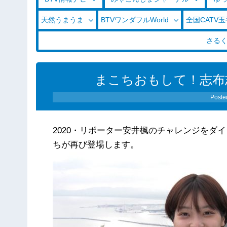
天然うまうま
BTVワンダフルWorld
全国CATV
さる
まこちおもして！志布志に
Poste
2020・リポーター安井楓のチャレンジをダ
ちが再び登場します。