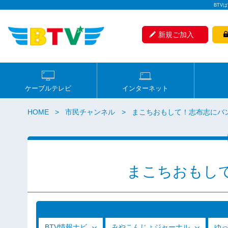
BTV
新規ご加入
ケーブルテレビ
インターネット
HOME
市民チャンネル
まこちおもして！志布志にバ
まこちおもし
BTV情報ナビ
みやこんじょジャーナル
ゆ