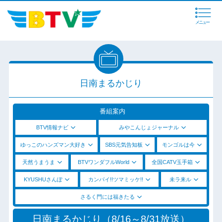
メニュー
日南まるかじり
番組案内
BTV情報ナビ
みやこんじょジャーナル
ゆっこのハンズマン大好き
SBS元気告知板
モンゴルは今
天然うまうま
BTVワンダフルWorld
全国CATV玉手箱
KYUSHUさんぽ
カンパイ!!ツマミッケ!!
未ラ来ル
さるく門には福きたる
日南まるかじり（8/16～8/31放送）