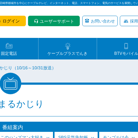
は宮崎県都城市を中心にケーブルテレビ、インターネット、電話、スマートフォン、電気のサービスを展開して
ログイン
ユーザーサポート
お問い合わせ
採用
固定電話
ケーブルプラスでんき
BTVモバイ
じり（10/16～10/31放送）
まるかじり
番組案内
っこのハンズマン大好き
SBS元気告知板
モンゴルは今