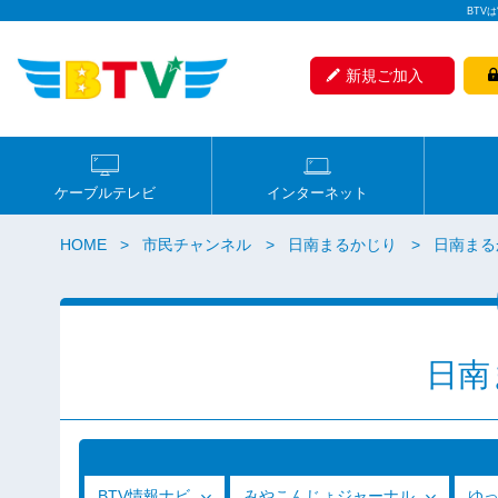
BTV
新規ご加入
ケーブルテレビ
インターネット
HOME
市民チャンネル
日南まるかじり
日南まるか
日南
BTV情報ナビ
みやこんじょジャーナル
ゆ