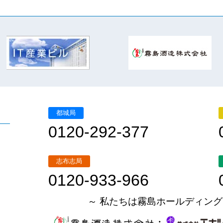
都城局
0120-292-377
志布志局
0120-933-966
～ 私たちは霧島ホールディング
・