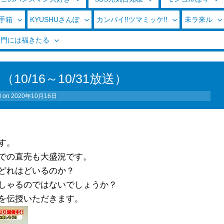
玉手箱
KYUSHUさんぽ
カンパイ!!ツマミッケ!!
未ラ来ル
く門には福きたる
0/16～10/31放送）
d on
2020年10月16日
す。
での直売も大盛況です。
どれはどいるのか？
しゃるのではないでしょうか？
を伝授いただきます。