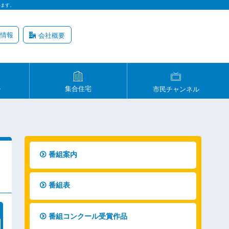
います。
情報
会社概要
ル
集合住宅
市民チャンネル
番組案内
番組表
番組コンクール受賞作品