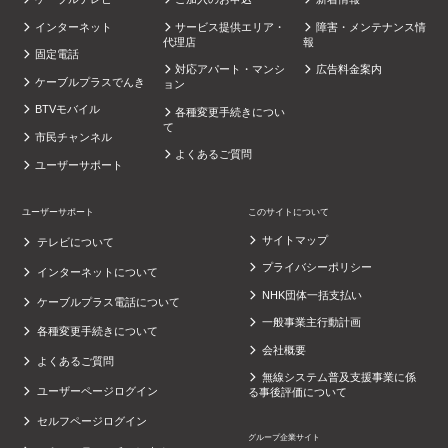
インターネット
サービス提供エリア・
障害・メンテナンス情
代理店
報
固定電話
対応アパート・マンシ
広告料金案内
ケーブルプラスでんき
ョン
BTVモバイル
各種変更手続きについ
て
市民チャンネル
よくあるご質問
ユーザーサポート
ユーザーサポート
このサイトについて
サイトマップ
テレビについて
プライバシーポリシー
インターネットについて
NHK団体一括支払い
ケーブルプラス電話について
一般事業主行動計画
各種変更手続きについて
会社概要
よくあるご質問
無線システム普及支援事業に係
ユーザーページログイン
る事後評価について
セルフページログイン
グループ企業サイト