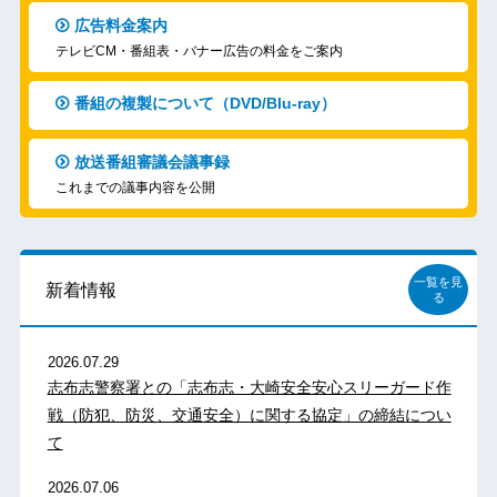
広告料金案内
テレビCM・番組表・バナー広告の料金をご案内
番組の複製について（DVD/Blu-ray）
放送番組審議会議事録
これまでの議事内容を公開
一覧を見
新着情報
る
2026.07.29
志布志警察署との「志布志・大崎安全安心スリーガード作
戦（防犯、防災、交通安全）に関する協定」の締結につい
て
2026.07.06