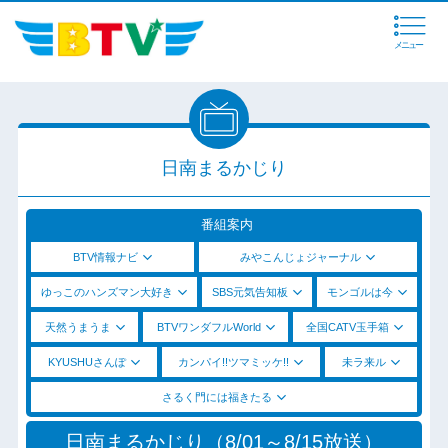
メニュー
日南まるかじり
番組案内
BTV情報ナビ
みやこんじょジャーナル
ゆっこのハンズマン大好き
SBS元気告知板
モンゴルは今
天然うまうま
BTVワンダフルWorld
全国CATV玉手箱
KYUSHUさんぽ
カンパイ!!ツマミッケ!!
未ラ来ル
さるく門には福きたる
日南まるかじり（8/01～8/15放送）