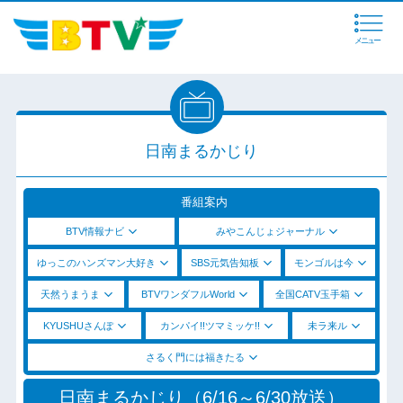
メニュー
日南まるかじり
番組案内
BTV情報ナビ
みやこんじょジャーナル
ゆっこのハンズマン大好き
SBS元気告知板
モンゴルは今
天然うまうま
BTVワンダフルWorld
全国CATV玉手箱
KYUSHUさんぽ
カンパイ!!ツマミッケ!!
未ラ来ル
さるく門には福きたる
日南まるかじり（6/16～6/30放送）