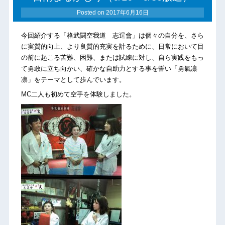
Posted on
2017年6月16日
今回紹介する「格武闘空我道 志逞會」は個々の自分を、さら
に実質的向上、より良質的充実を計るために、日常において目
の前に起こる苦難、困難、または試練に対し、自ら実践をもっ
て勇敢に立ち向かい、確かな自助力とする事を誓い「勇氣凛
凛」をテーマとして歩んでいます。
MC二人も初めて空手を体験しました。