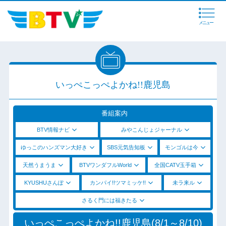
メニュー
いっぺこっぺよかね!!鹿児島
番組案内
BTV情報ナビ
みやこんじょジャーナル
ゆっこのハンズマン大好き
SBS元気告知板
モンゴルは今
天然うまうま
BTVワンダフルWorld
全国CATV玉手箱
KYUSHUさんぽ
カンパイ!!ツマミッケ!!
未ラ来ル
さるく門には福きたる
いっぺこっぺよかね!!鹿児島(8/1～8/10)