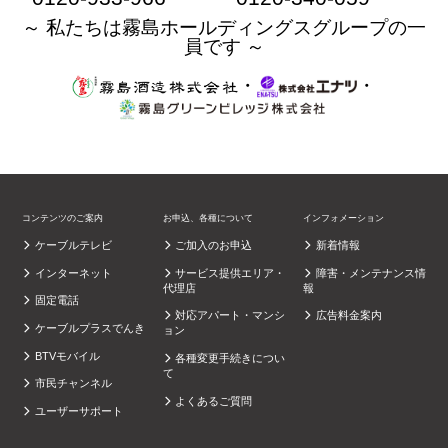
～ 私たちは霧島ホールディングスグループの一
員です ～
・
・
コンテンツのご案内
お申込、各種について
インフォメーション
ケーブルテレビ
ご加入のお申込
新着情報
インターネット
サービス提供エリア・
障害・メンテナンス情
代理店
報
固定電話
対応アパート・マンシ
広告料金案内
ケーブルプラスでんき
ョン
BTVモバイル
各種変更手続きについ
て
市民チャンネル
よくあるご質問
ユーザーサポート