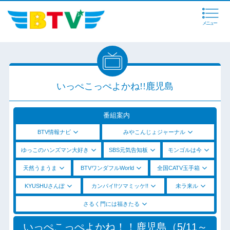
メニュー
いっぺこっぺよかね!!鹿児島
番組案内
BTV情報ナビ
みやこんじょジャーナル
ゆっこのハンズマン大好き
SBS元気告知板
モンゴルは今
天然うまうま
BTVワンダフルWorld
全国CATV玉手箱
KYUSHUさんぽ
カンパイ!!ツマミッケ!!
未ラ来ル
さるく門には福きたる
いっぺこっぺよかね！！鹿児島（5/11～